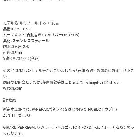
モデル名：ルミノール ドゥエ 38㎜
品番：PAM00755
ムーブメント：自動巻き（キャリバーOP XXXIV）
素材：ステンレススティール
防水：3気圧防水
直径：38mm
価格：￥737,000(税込)
その他、お探しのモデル等がございましたら「在庫・価格」お気軽にお問合せ下さ
い。
商品のお問合せまたは、在庫確認等はこちらまで→shinjuku3f@ishida-
watch.com
記：松原
新宿本店3Fでは、PANERAI(パネライ)をはじめIWC、HUBLOT(ウブロ)、
ZENITH(ゼニス)、
GIRARD PERREGAUX（ジラール・ぺルゴ）、TOM FORD(トムフォード)を取り扱っ
ております。