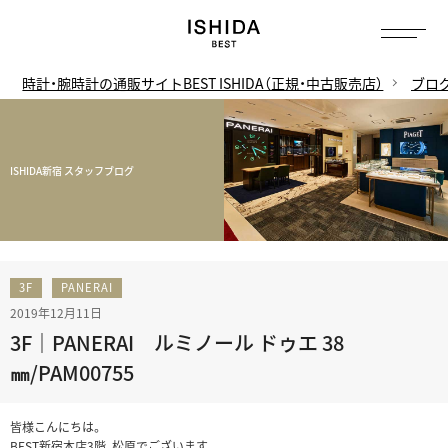
時計・腕時計の通販サイトBEST ISHIDA（正規・中古販売店）
ブロ
ISHIDA新宿 スタッフブログ
3F
PANERAI
2019年12月11日
3F｜PANERAI ルミノール ドゥエ 38
㎜/PAM00755
皆様こんにちは。
BEST新宿本店3階、松原でございます。