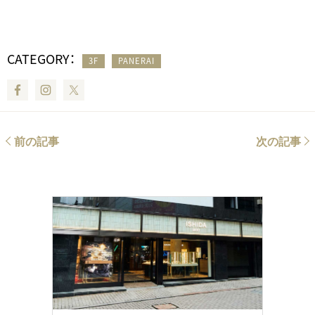
CATEGORY：
3F
PANERAI
Facebook
Instagram
Twitter
前の記事
次の記事