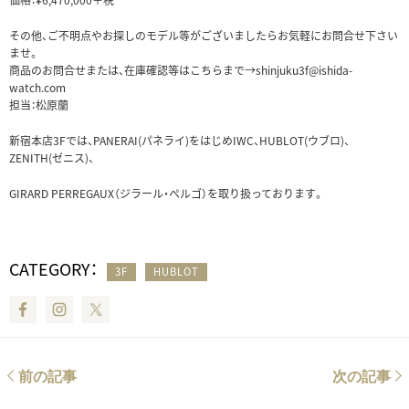
価格：¥6,470,000＋税
その他、ご不明点やお探しのモデル等がございましたらお気軽にお問合せ下さい
ませ。
商品のお問合せまたは、在庫確認等はこちらまで→shinjuku3f@ishida-
watch.com
担当：松原蘭
新宿本店3Fでは、PANERAI(パネライ)をはじめIWC、HUBLOT(ウブロ)、
ZENITH(ゼニス)、
GIRARD PERREGAUX（ジラール・ぺルゴ）を取り扱っております。
CATEGORY：
3F
HUBLOT
Facebook
Instagram
Twitter
前の記事
次の記事