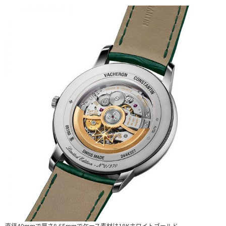
直径40mmで厚さ8.65mmでケース素材は18Kホワイトゴールド。