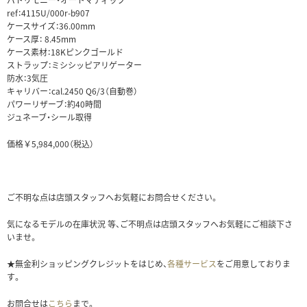
ref：4115U/000r-b907
ケースサイズ：
36.00mm
ケース厚：
8.45mm
ケース素材：18Kピンクゴールド
ストラップ：ミシシッピアリゲーター
防水：3気圧
キャリバー：cal.2450 Q6/3（自動巻）
パワーリザーブ：約40時間
ジュネーブ・シール取得
価格￥5,984,000（税込）
ご不明な点は店頭スタッフへお気軽にお問合せください。
気になるモデルの在庫状況 等、ご不明点は店頭スタッフへお気軽にご相談下さ
いませ。
★無金利ショッピングクレジットをはじめ、
各種サービス
をご用意しておりま
す。
お問合せは
こちら
まで。