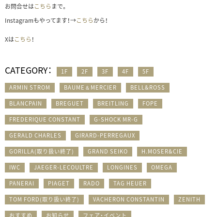
お問合せは
こちら
まで。
Instagramもやってます！→
こちら
から！
Xは
こちら
！
CATEGORY：
1F
2F
3F
4F
5F
ARMIN STROM
BAUME＆MERCIER
BELL&ROSS
BLANCPAIN
BREGUET
BREITLING
FOPE
FREDERIQUE CONSTANT
G-SHOCK MR-G
GERALD CHARLES
GIRARD-PERREGAUX
GORILLA(取り扱い終了)
GRAND SEIKO
H.MOSER&CIE
IWC
JAEGER-LECOULTRE
LONGINES
OMEGA
PANERAI
PIAGET
RADO
TAG HEUER
TOM FORD(取り扱い終了)
VACHERON CONSTANTIN
ZENITH
おすすめ
お知らせ
フェア・イベント