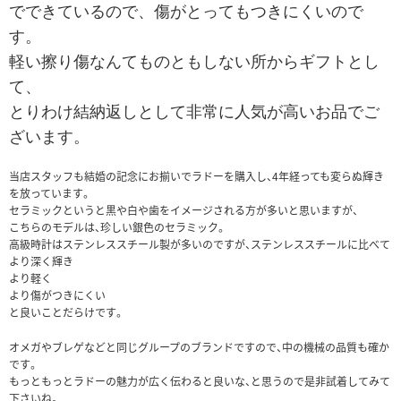
でできているので、傷がとってもつきにくいので
す。
軽い擦り傷なんてものともしない所からギフトとし
て、
とりわけ結納返しとして非常に人気が高いお品でご
ざいます。
当店スタッフも結婚の記念にお揃いでラドーを購入し、4年経っても変らぬ輝き
を放っています。
セラミックというと黒や白や歯をイメージされる方が多いと思いますが、
こちらのモデルは、珍しい銀色のセラミック。
高級時計はステンレススチール製が多いのですが、ステンレススチールに比べて
より深く輝き
より軽く
より傷がつきにくい
と良いことだらけです。
オメガやブレゲなどと同じグループのブランドですので、中の機械の品質も確か
です。
もっともっとラドーの魅力が広く伝わると良いな、と思うので是非試着してみて
下さいね。