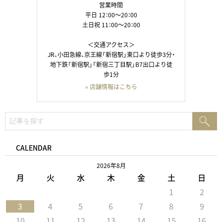
営業時間
平日 12：00～20：00
土日祝 11：00～20：00
＜交通アクセス＞
JR、小田急線、京王線「新宿駅」東口より徒歩3分・
地下鉄「新宿駅」「新宿三丁目駅」B7出口より徒
歩1分
» 店舗情報はこちら
検
検
索:
索
CALENDAR
2026年8月
月
火
水
木
金
土
日
1
2
3
4
5
6
7
8
9
10
11
12
13
14
15
16