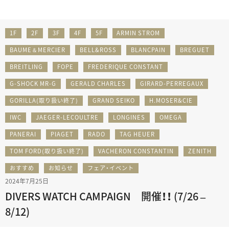
1F
2F
3F
4F
5F
ARMIN STROM
BAUME＆MERCIER
BELL&ROSS
BLANCPAIN
BREGUET
BREITLING
FOPE
FREDERIQUE CONSTANT
G-SHOCK MR-G
GERALD CHARLES
GIRARD-PERREGAUX
GORILLA(取り扱い終了)
GRAND SEIKO
H.MOSER&CIE
IWC
JAEGER-LECOULTRE
LONGINES
OMEGA
PANERAI
PIAGET
RADO
TAG HEUER
TOM FORD(取り扱い終了)
VACHERON CONSTANTIN
ZENITH
おすすめ
お知らせ
フェア・イベント
2024年7月25日
DIVERS WATCH CAMPAIGN 開催！！ (7/26 –
8/12)