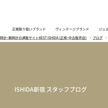
正規取り扱いブランド
ヴィンテージブランド
ジュ
時計・腕時計の通販サイトBEST ISHIDA（正規・中古販売店）
ブログ
A
B
C
D
E
F
G
代表メッセージ
お問い合わせ
YOUTUBE
正規取り扱いブラン
ISHIDA新宿
BEST VINTAGEについて
ニュースリリース
査定お申込み
Accurate Form
ACCU
FACEBOOK
アキュレイトフォルム
アキュトロ
ラグジュアリーウォッチ
TimeVallée ISHIDA Azabudai Hills
ANGEL CLOVER
Angel
ウォッチ
エンジェルクローバー
エンジェル
LINE
スマートウォッチ
ISHIDA新宿 スタッフブログ
ブライトリング ブティック GINZA SIX
ASTRON
ATTE
ジュエリー
アストロン
アテッサ