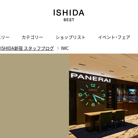
エリー
カテゴリー
ショップリスト
イベント・フェア
ISHIDA新宿 スタッフブログ
IWC
H
I
J
K
L
M
N
O
P
ご来店の予約
会社概要
オンライン相談
サービス
ド
BLOG
ISHIDA表参道
買取り・下取り・委託サービスについて
検索
採用情報
TRON
amazfit
X
ン
アマズフィット
ISHIDA SPECIAL EDITION
I
ヴィンテージブランド一覧はこちら
Luxury Time Lounge
 Heart
ARMINSTROM
デザイナーズ家電
い
ハート
アーミンシュトローム
日用品
i
IWC 表参道ブティック
SA
その他