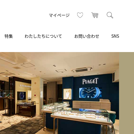
お気に入り
カート
検索
マイページ
特集
わたしたちについて
お問い合わせ
SNS
R
S
T
U
V
W
X
Z
買取り・下取り・委託サービス
CSR
ヴィンテージブランド
INSTAGRAM
ISHIDA N43°（札幌）
AMIDA
TikTok
アミダ
SHIDA いいモノ Selection
ブライトリング ブティック 銀座
Arnold & Son
いモノ Gift selection
アーノルド＆サン
.s.d.(アイエスディー)
BEST VINTAGE
新宿