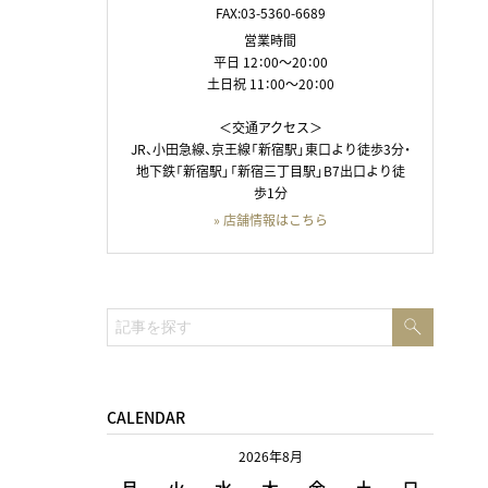
FAX:03-5360-6689
営業時間
平日 12：00～20：00
土日祝 11：00～20：00
＜交通アクセス＞
JR、小田急線、京王線「新宿駅」東口より徒歩3分・
地下鉄「新宿駅」「新宿三丁目駅」B7出口より徒
歩1分
» 店舗情報はこちら
検
検
索
索:
CALENDAR
2026年8月
月
火
水
木
金
土
日