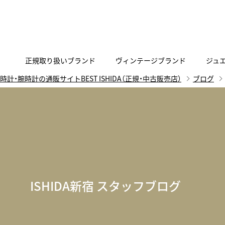
正規取り扱いブランド
ヴィンテージブランド
ジュ
時計・腕時計の通販サイトBEST ISHIDA（正規・中古販売店）
ブログ
A
B
C
D
E
F
G
代表メッセージ
お問い合わせ
YOUTUBE
正規取り扱いブラン
ISHIDA新宿
BEST VINTAGEについて
ニュースリリース
査定お申込み
Accurate Form
ACCU
FACEBOOK
アキュレイトフォルム
アキュトロ
ラグジュアリーウォッチ
TimeVallée ISHIDA Azabudai Hills
ANGEL CLOVER
Angel
ウォッチ
エンジェルクローバー
エンジェル
LINE
スマートウォッチ
ISHIDA新宿 スタッフブログ
ブライトリング ブティック GINZA SIX
ASTRON
ATTE
ジュエリー
アストロン
アテッサ