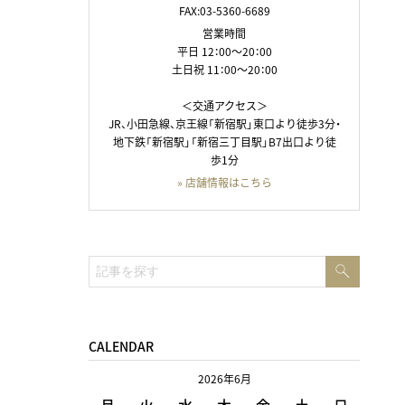
FAX:03-5360-6689
営業時間
平日 12：00～20：00
土日祝 11：00～20：00
＜交通アクセス＞
JR、小田急線、京王線「新宿駅」東口より徒歩3分・
地下鉄「新宿駅」「新宿三丁目駅」B7出口より徒
歩1分
» 店舗情報はこちら
検
検
索
索:
CALENDAR
2026年6月
月
火
水
木
金
土
日