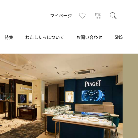
お気に入り
カート
検索
マイページ
特集
わたしたちについて
お問い合わせ
SNS
R
S
T
U
V
W
X
Z
買取り・下取り・委託サービス
CSR
ヴィンテージブランド
INSTAGRAM
ISHIDA N43°（札幌）
AMIDA
TikTok
アミダ
SHIDA いいモノ Selection
ブライトリング ブティック 銀座
Arnold & Son
いモノ Gift selection
アーノルド＆サン
.s.d.(アイエスディー)
BEST VINTAGE
新宿