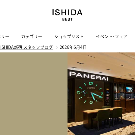
エリー
カテゴリー
ショップリスト
イベント・フェア
ISHIDA新宿 スタッフブログ
2026年6月4日
H
I
J
K
L
M
N
O
P
ご来店の予約
会社概要
オンライン相談
サービス
ド
BLOG
ISHIDA表参道
買取り・下取り・委託サービスについて
検索
採用情報
TRON
amazfit
X
ン
アマズフィット
ISHIDA SPECIAL EDITION
I
ヴィンテージブランド一覧はこちら
Luxury Time Lounge
 Heart
ARMINSTROM
デザイナーズ家電
い
ハート
アーミンシュトローム
日用品
i
IWC 表参道ブティック
SA
その他