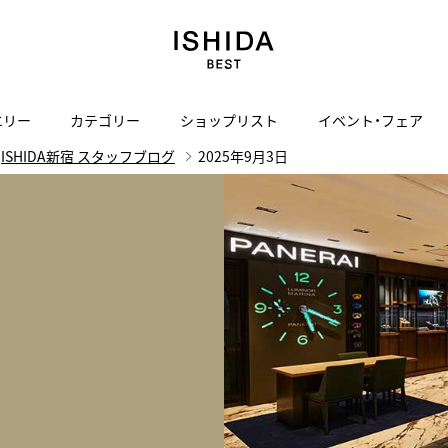
エリー
カテゴリー
ショップリスト
イベント・フェア
ISHIDA新宿 スタッフブログ
2025年9月3日
H
I
J
K
L
M
N
O
P
ご来店の予約
会社概要
オンライン相談
サービス
ド
BLOG
ISHIDA表参道
買取り・下取り・委託サービスについて
検索
採用情報
TRON
amazfit
X
ン
アマズフィット
ISHIDA SPECIAL EDITION
I
ヴィンテージブランド一覧はこちら
Luxury Time Lounge
 Heart
ARMINSTROM
デザイナーズ家電
い
ハート
アーミンシュトローム
日用品
i
IWC 表参道ブティック
SA
その他