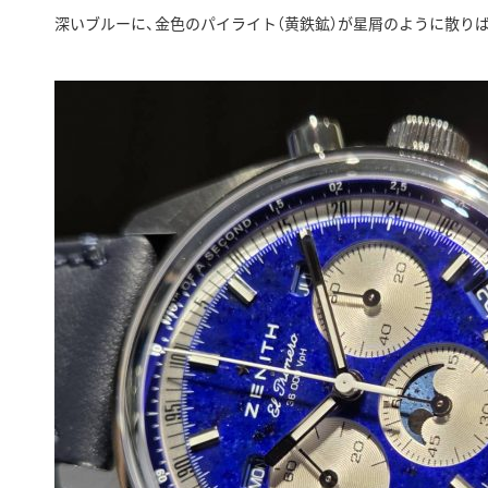
深いブルーに、金色のパイライト（黄鉄鉱）が星屑のように散り