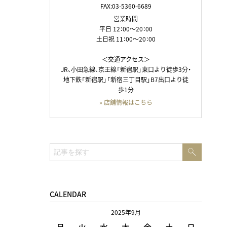
FAX:03-5360-6689
営業時間
平日 12：00～20：00
土日祝 11：00～20：00
＜交通アクセス＞
JR、小田急線、京王線「新宿駅」東口より徒歩3分・
地下鉄「新宿駅」「新宿三丁目駅」B7出口より徒
歩1分
» 店舗情報はこちら
検
検
索
索:
CALENDAR
2025年9月
月
火
水
木
金
土
日