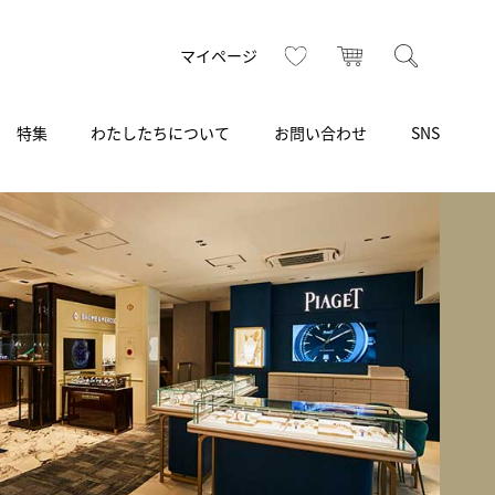
お気に入り
カート
検索
マイページ
特集
わたしたちについて
お問い合わせ
SNS
R
S
T
U
V
W
X
Z
買取り・下取り・委託サービス
CSR
ヴィンテージブランド
INSTAGRAM
ISHIDA N43°（札幌）
AMIDA
TikTok
アミダ
SHIDA いいモノ Selection
ブライトリング ブティック 銀座
Arnold & Son
いモノ Gift selection
アーノルド＆サン
.s.d.(アイエスディー)
BEST VINTAGE
新宿