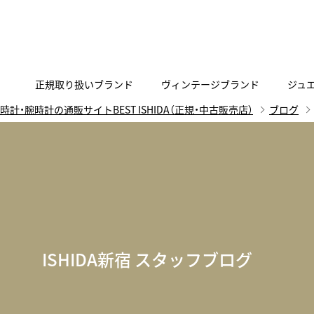
正規取り扱いブランド
ヴィンテージブランド
ジュ
時計・腕時計の通販サイトBEST ISHIDA（正規・中古販売店）
ブログ
A
B
C
D
E
F
G
代表メッセージ
お問い合わせ
YOUTUBE
正規取り扱いブラン
ISHIDA新宿
BEST VINTAGEについて
ニュースリリース
査定お申込み
Accurate Form
ACCU
FACEBOOK
アキュレイトフォルム
アキュトロ
ラグジュアリーウォッチ
TimeVallée ISHIDA Azabudai Hills
ANGEL CLOVER
Angel
ウォッチ
エンジェルクローバー
エンジェル
LINE
スマートウォッチ
ISHIDA新宿 スタッフブログ
ブライトリング ブティック GINZA SIX
ASTRON
ATTE
ジュエリー
アストロン
アテッサ