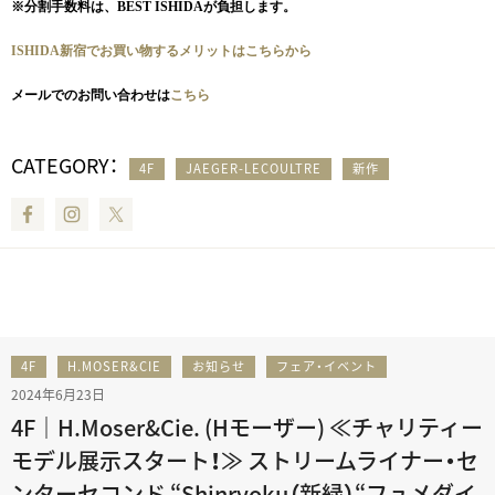
※分割手数料は、BEST ISHIDAが負担します。
ISHIDA新宿でお買い物するメリットはこちらから
メールでのお問い合わせは
こちら
CATEGORY：
4F
JAEGER-LECOULTRE
新作
Facebook
Instagram
Twitter
4F
H.MOSER&CIE
お知らせ
フェア・イベント
2024年6月23日
4F｜H.Moser&Cie. (Hモーザー) ≪チャリティー
モデル展示スタート！≫ ストリームライナー・セ
ンターセコンド “Shinryoku（新緑）“フュメダイ