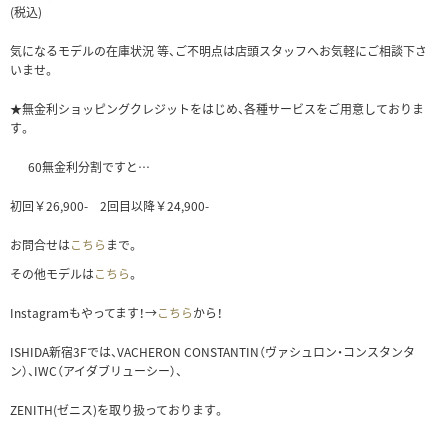
(税込)
気になるモデルの在庫状況 等、ご不明点は店頭スタッフへお気軽にご相談下さ
いませ。
★無金利ショッピングクレジットをはじめ、各種サービスをご用意しておりま
す。
60無金利分割ですと…
初回￥26,900- 2回目以降￥24,900-
お問合せは
こちら
まで。
その他モデルは
こちら
。
Instagramもやってます！→
こちら
から！
ISHIDA新宿3Fでは、VACHERON CONSTANTIN（ヴァシュロン・コンスタンタ
ン）、IWC（アイダブリューシー）、
ZENITH(ゼニス)を取り扱っております。