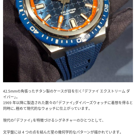
42.5mmの角張ったチタン製のケースが目を引く「デファイ エクストリーム ダ
イバー」。
1969 年以降に製造された数々の「デファイ」ダイバーズウォッチに着想を得ると
同時に、極めて現代的なウォッチに仕上がっています。
現代の「デファイ」を特徴づけるシグネチャーのひとつとして、
文字盤には 4 つの点を結んだ星の幾何学的なパターンが描かれています。