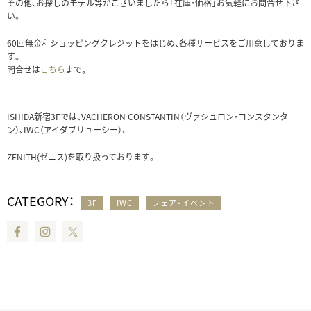
その他、お探しのモデル等がございましたら「在庫・価格」お気軽にお問合せ下さ
い。
60回無金利ショッピングクレジットをはじめ、各種サービスをご用意しておりま
す。
問合せは
こちら
まで。
ISHIDA新宿3Fでは、VACHERON CONSTANTIN（ヴァシュロン・コンスタンタ
ン）、IWC（アイダブリューシー）、
ZENITH(ゼニス)を取り扱っております。
CATEGORY：
3F
IWC
フェア・イベント
Facebook
Instagram
Twitter