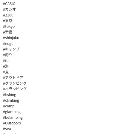
#CASIO
#カシオ
#2100
#東京
#tokyo
#新宿
#shinjuku
#edge
#キャンプ
#釣り
#山
#海
#夏
#アウトドア
#グランピング
#ベランピング
#fishing
#climbing
#camp
#glamping
#belamping
#Outdoors
#sea