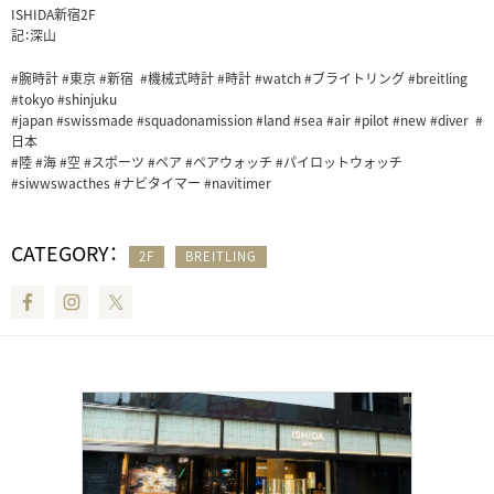
ISHIDA新宿2F
記：深山
#腕時計 #東京 #新宿 #機械式時計 #時計 #watch #ブライトリング #breitling
#tokyo #shinjuku
#japan #swissmade #squadonamission #land #sea #air #pilot #new #diver #
日本
#陸 #海 #空 #スポーツ #ペア #ペアウォッチ #パイロットウォッチ
#siwwswacthes #ナビタイマー #navitimer
CATEGORY：
2F
BREITLING
Facebook
Instagram
Twitter