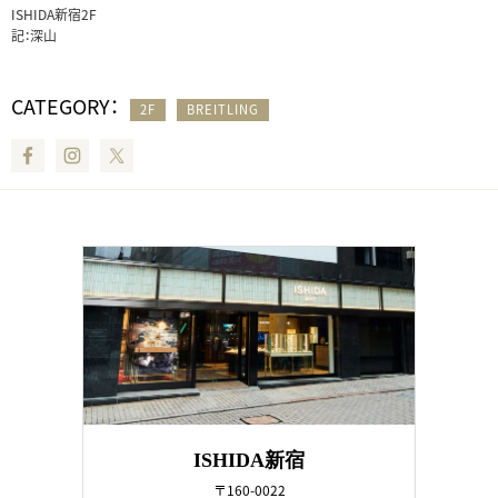
ISHIDA新宿2F
記：深山
CATEGORY：
2F
BREITLING
Facebook
Instagram
Twitter
ISHIDA新宿
〒160-0022