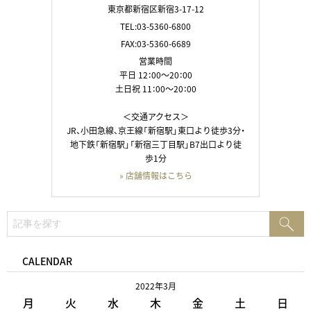
東京都新宿区新宿3-17-12
TEL:03-5360-6800
FAX:03-5360-6689
営業時間
平日 12：00～20：00
土日祝 11：00～20：00
＜交通アクセス＞
JR、小田急線、京王線「新宿駅」東口より徒歩3分・
地下鉄「新宿駅」「新宿三丁目駅」B7出口より徒
歩1分
» 店舗情報はこちら
検
検
索:
索
CALENDAR
2022年3月
月
火
水
木
金
土
日