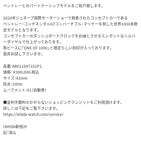
ベントレーとのパートナーシップモデルをご紹介致します。
2020年ジュネーブ国際モーターショーで発表されたコンセプトカーである
ベントレー・コンチネンタルGTコンバーチブル・マリナーを祝した世界1000本限
定モデルとなります。
コンセプトカーのダッシュボードクロックを彷彿とさせるエレガントなシルバ
ーダイヤルで仕上がっております。
各ピースに「ONE OF 1000」と限定らしい刻印が入っております。
是非お試し下さいませ。
品番：AB0118A71G1P1
価格：￥990,000-税込
サイズ：42mm
防水：100m
ムーブメント：01（自動巻）
■金利手数料のかからないショッピングクレジットもご利用頂けます。
詳しくは下記をご覧下さいませ。
https://ishida-watch.com/service/
ISHIDA新宿2F
記：深山