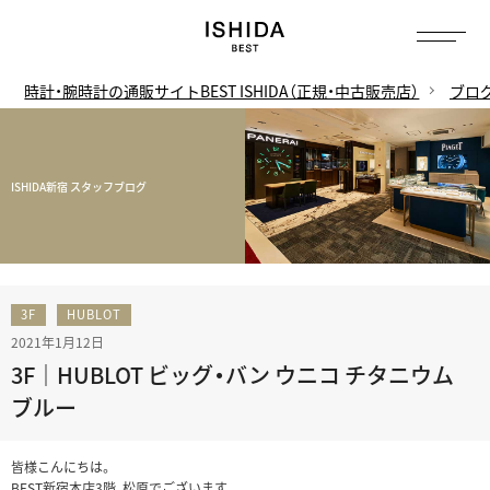
時計・腕時計の通販サイトBEST ISHIDA（正規・中古販売店）
ブロ
ISHIDA新宿 スタッフブログ
3F
HUBLOT
2021年1月12日
3F｜HUBLOT ビッグ・バン ウニコ チタニウム
ブルー
皆様こんにちは。
BEST新宿本店3階、松原でございます。