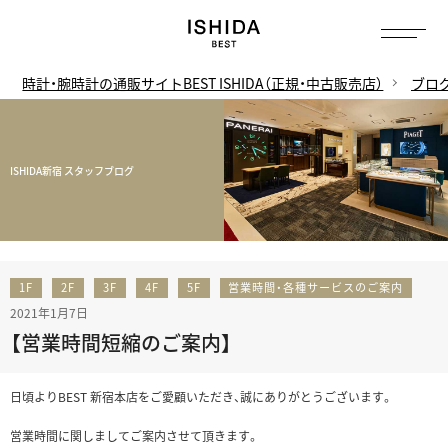
時計・腕時計の通販サイトBEST ISHIDA（正規・中古販売店）
ブロ
ISHIDA新宿 スタッフブログ
1F
2F
3F
4F
5F
営業時間・各種サービスのご案内
2021年1月7日
【営業時間短縮のご案内】
日頃よりBEST 新宿本店をご愛顧いただき、誠にありがとうございます。
営業時間に関しましてご案内させて頂きます。