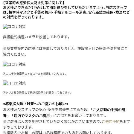
【営業時の感染拡大防止対策に関して】
お客様ができるだけ安心して時計選びをしていただけますよう、当店スタッフ
は、接客時マスクと手袋の着用・手指アルコール消毒、安心距離の確保・検温など
の対策を行っております。
非接触式検温カメラを設置しております。
※商業施設内の店舗には設置しておりません。施設出入口の感染予防対策にご
協力ください。
入口に手指消毒用のアルコールを設置しております。
アクリル板を設置して飛沫感染防止対策をしております。
●感染拡大防止対策へのご協力のお願い●
お客様及びスタッフの安心・安全を最優先にするため、
「ご入店時の手指の消
にご協力をお願いしております 。
毒」「店内でマスクのご着用」
※混雑時は入店を制限させていただく場合がございますので、
ご来店予約
をおす
すめしております。
※複数名でお越しの際は、2名様程度での入店をお願いしております。