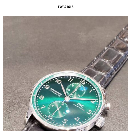
IW371615