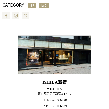
CATEGORY：
3F
IWC
Facebook
Instagram
Twitter
ISHIDA新宿
〒160-0022
東京都新宿区新宿3-17-12
TEL:03-5360-6800
FAX:03-5360-6689