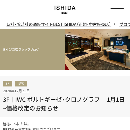
時計・腕時計の通販サイトBEST ISHIDA（正規・中古販売店）
ブロ
ISHIDA新宿 スタッフブログ
3F
IWC
2020年12月21日
3F｜IWC ポルトギーゼ・クロノグラフ 1月1日
~価格改定のお知らせ
皆様こんにちは。
BEST新宿本店3階、松原でございます。