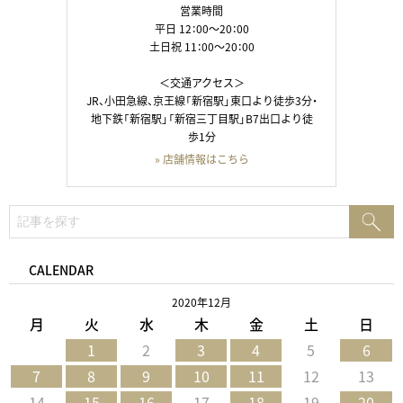
営業時間
平日 12：00～20：00
土日祝 11：00～20：00
＜交通アクセス＞
JR、小田急線、京王線「新宿駅」東口より徒歩3分・
地下鉄「新宿駅」「新宿三丁目駅」B7出口より徒
歩1分
» 店舗情報はこちら
検
検
索:
索
CALENDAR
2020年12月
月
火
水
木
金
土
日
1
2
3
4
5
6
7
8
9
10
11
12
13
14
15
16
17
18
19
20