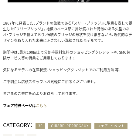
1867年に発表した、ブランドの象徴である「スリー・ブリッジ」に敬意を表して誕
生した「フリーブリッジ」。地板のベース部に掛け渡された特徴のある矢型のネ
オ・ブリッジを備えており、伝統のブリッジの形状を受け継ぎながら、現代的なデ
ザインを取り入れた未来にふさわしい洗練されたモデルです。
期間中は、最大100回まで分割手数料無料のショッピングクレジットや、GMC保
険サービス等の特典をご用意しております！！
気になるモデルの在庫状況、ショッピングクレジットでのご利用方法 等、
ご不明点は店頭スタッフへお気軽にご相談くださいませ。
皆さまのご来店を心よりお待ちしております。
フェア特設ページは
こちら
CATEGORY：
3F
GIRARD-PERREGAUX
フェア・イベント