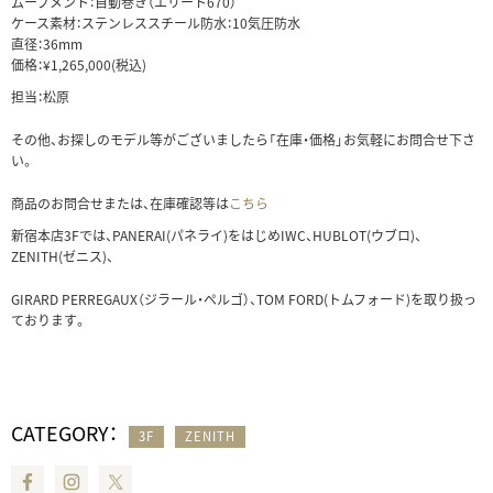
ムーブメント：自動巻き（エリート670）
ケース素材：ステンレススチール防水：10気圧防水
直径：36mm
価格：¥1,265,000(税込)
担当：松原
その他、お探しのモデル等がございましたら「在庫・価格」お気軽にお問合せ下さ
い。
商品のお問合せまたは、在庫確認等は
こちら
新宿本店3Fでは、PANERAI(パネライ)をはじめIWC、HUBLOT(ウブロ)、
ZENITH(ゼニス)、
GIRARD PERREGAUX（ジラール・ぺルゴ）、TOM FORD(トムフォード)を取り扱っ
ております。
CATEGORY：
3F
ZENITH
Facebook
Instagram
Twitter