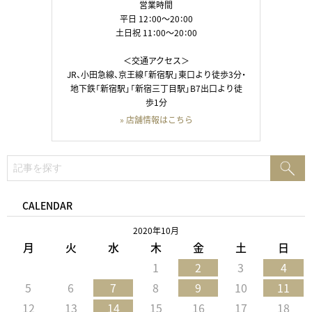
営業時間
平日 12：00～20：00
土日祝 11：00～20：00
＜交通アクセス＞
JR、小田急線、京王線「新宿駅」東口より徒歩3分・
地下鉄「新宿駅」「新宿三丁目駅」B7出口より徒
歩1分
» 店舗情報はこちら
検
検
索:
索
CALENDAR
2020年10月
月
火
水
木
金
土
日
1
2
3
4
5
6
7
8
9
10
11
12
13
14
15
16
17
18