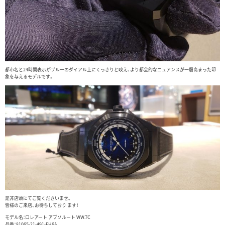
都市名と24時間表示がブルーのダイアル上にくっきりと映え、より都会的なニュアンスが一層高まった印
象を与えるモデルです。
是非店頭にてご覧くださいませ。
皆様のご来店、お待ちしており ます！
モデル名：ロレアート アブソルート WW.TC
品番：81065-21-491-FH6A