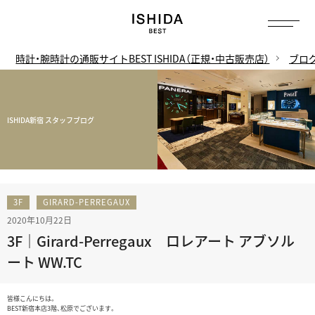
時計・腕時計の通販サイトBEST ISHIDA（正規・中古販売店）
ブロ
ISHIDA新宿 スタッフブログ
3F
GIRARD-PERREGAUX
2020年10月22日
3F｜Girard-Perregaux ロレアート アブソル
ート WW.TC
皆様こんにちは。
BEST新宿本店3階、松原でございます。