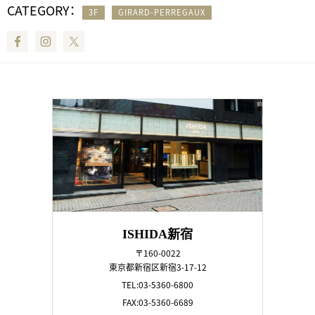
CATEGORY：
3F
GIRARD-PERREGAUX
Facebook
Instagram
Twitter
ISHIDA新宿
〒160-0022
東京都新宿区新宿3-17-12
TEL:03-5360-6800
FAX:03-5360-6689