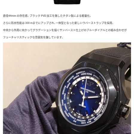
直径44mm の存在感。ブラック PVD 加工を施したチタン製による軽量化。
さらに防水性能は 300 mまでにアップされ、一体型となった新しいラバーストラップを採用。
中央から外周に向かってグラデーションを描くサンバースト仕上げのブルーダイアルとの組み合わせが
フューチャリスティックな雰囲気を醸しています。