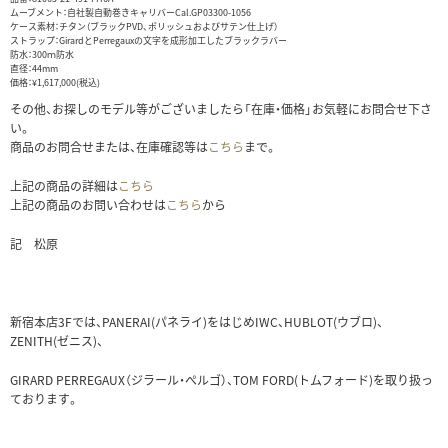
ムーブメント：自社製自動巻きキャリバーCal.GP03300-1056
ケース素材：チタン（ブラックPVD、ポリッシュおよびサテン仕上げ）
ストラップ：GirardとPerregauxの文字を成形加工したブラックラバー
防水：300ｍ防水
直径：44mm
価格：¥1,617,000(税込)
その他、お探しのモデル等がございましたら「在庫・価格」お気軽にお問合せ下さ
い。
商品のお問合せまたは、在庫確認等は
こちら
まで。
上記の商品の詳細は
こちら
上記の商品のお問い合わせは
こちら
から
記 松原
新宿本店3Fでは、PANERAI(パネライ)をはじめIWC、HUBLOT(ウブロ)、
ZENITH(ゼニス)、
GIRARD PERREGAUX（ジラール・ぺルゴ）、TOM FORD(トムフォード)を取り扱っ
ております。