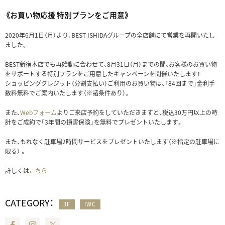
《お買い物応援 特別プランをご用意》
2020年6月1日（月）より、BEST ISHIDAグループの全店舗にて営業を再開いたし
ました。
BEST新宿本店でも再始動に合わせて、8月31日（月）までの間、お客様のお買い物
をサポートする特別プランをご用意したキャンペーンを開催いたします！
ショッピングクレジット（分割支払い）ご利用のお買い物は、「84回まで」金利手
数料無料でご案内いたします（※諸条件あり）。
また、
Webフォーム
よりご来店予約をしていただきますと、税込30万円以上の時
計をご成約で「3年間の損害保険」を無料でプレゼントいたします。
また、もれなく駐車場2時間サービスをプレゼントいたします（※指定の駐車場に
限る） 。
詳しくは
こちら
CATEGORY：
3F
IWC
Facebook
Instagram
Twitter