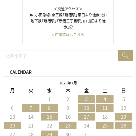
＜交通アクセス＞
JR、小田急線、京王線「新宿駅」東口より徒歩3分・
地下鉄「新宿駅」「新宿三丁目駅」B7出口より徒
歩1分
» 店舗情報はこちら
検
検
索:
索
CALENDAR
2020年7月
月
火
水
木
金
土
日
1
2
3
4
5
6
7
8
9
10
11
12
13
14
15
16
17
18
19
20
21
22
23
24
25
26
27
28
29
30
31