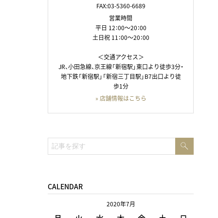
FAX:03-5360-6689
営業時間
平日 12：00～20：00
土日祝 11：00～20：00
＜交通アクセス＞
JR、小田急線、京王線「新宿駅」東口より徒歩3分・
地下鉄「新宿駅」「新宿三丁目駅」B7出口より徒
歩1分
» 店舗情報はこちら
検
検
索
索:
CALENDAR
2020年7月
月
火
水
木
金
土
日