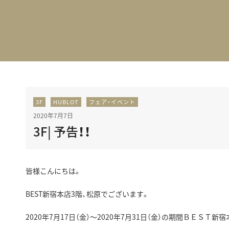
BEST VINTAGE
グランフロント大阪
3F
HUBLOT
フェア・イベント
2020年7月7日
3F| 予告！！
皆様こんにちは。
BEST新宿本店3階、松原でございます。
2020年7月17日（金）～2020年7月31日（金）の期間ＢＥＳＴ新