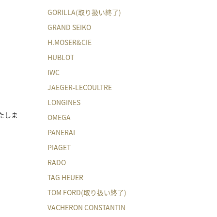
GORILLA(取り扱い終了)
GRAND SEIKO
H.MOSER&CIE
HUBLOT
IWC
JAEGER-LECOULTRE
LONGINES
たしま
OMEGA
PANERAI
PIAGET
RADO
TAG HEUER
TOM FORD(取り扱い終了)
VACHERON CONSTANTIN