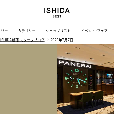
エリー
カテゴリー
ショップリスト
イベント・フェア
ISHIDA新宿 スタッフブログ
2020年7月7日
H
I
J
K
L
M
N
O
P
ご来店の予約
会社概要
オンライン相談
サービス
ド
BLOG
ISHIDA表参道
買取り・下取り・委託サービスについて
検索
採用情報
TRON
amazfit
X
ン
アマズフィット
ISHIDA SPECIAL EDITION
I
ヴィンテージブランド一覧はこちら
Luxury Time Lounge
 Heart
ARMINSTROM
デザイナーズ家電
い
ハート
アーミンシュトローム
日用品
i
IWC 表参道ブティック
SA
その他