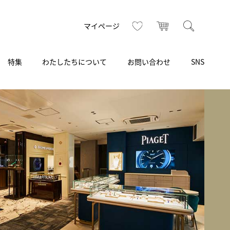
お気に入り
カート
検索
マイページ
特集
わたしたちについて
お問い合わせ
SNS
R
S
T
U
V
W
X
Z
買取り・下取り・委託サービス
CSR
ヴィンテージブランド
INSTAGRAM
ISHIDA N43°（札幌）
AMIDA
TikTok
アミダ
SHIDA いいモノ Selection
ブライトリング ブティック 銀座
Arnold & Son
いモノ Gift selection
アーノルド＆サン
.s.d.(アイエスディー)
BEST VINTAGE
新宿