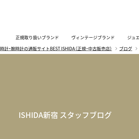
正規取り扱いブランド
ヴィンテージブランド
ジュ
時計・腕時計の通販サイトBEST ISHIDA（正規・中古販売店）
ブログ
A
B
C
D
E
F
G
代表メッセージ
お問い合わせ
YOUTUBE
正規取り扱いブラン
ISHIDA新宿
BEST VINTAGEについて
ニュースリリース
査定お申込み
Accurate Form
ACCU
FACEBOOK
アキュレイトフォルム
アキュトロ
ラグジュアリーウォッチ
TimeVallée ISHIDA Azabudai Hills
ANGEL CLOVER
Angel
ウォッチ
エンジェルクローバー
エンジェル
LINE
スマートウォッチ
ISHIDA新宿 スタッフブログ
ブライトリング ブティック GINZA SIX
ASTRON
ATTE
ジュエリー
アストロン
アテッサ