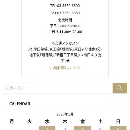
TEL:03-5360-6800
FAX:03-5360-6689
営業時間
平日 12：00～20：00
土日祝 11：00～20：00
＜交通アクセス＞
JR、小田急線、京王線「新宿駅」東口より徒歩3分・
地下鉄「新宿駅」「新宿三丁目駅」B7出口より徒
歩1分
» 店舗情報はこちら
検
検
索:
索
CALENDAR
2020年1月
月
火
水
木
金
土
日
1
2
3
4
5