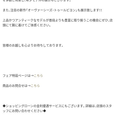
を多数ご用意し、希少モデルの展示もございます。
また、注目の新作「オーヴァーシーズ・トゥールビヨン」も展示致します！！
上品かつアンティークなモデルが普段よりも豊富に取り揃うこの機会にぜひ、店
頭にて腕に着けてご体感ください。
皆様のお越しを心よりお待ちしております。
フェア特設ページは→
こちら
商品のお問合せは→
こちら
◆ショッピングローンの金利優遇サービスにもございます。詳細は、店頭のスタ
ッフにお問い合わせください◆