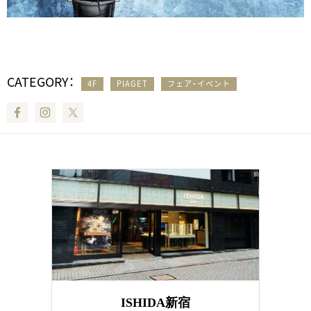
CATEGORY：
4F
PIAGET
フェア・イベント
Facebook
Instagram
Twitter
ISHIDA新宿