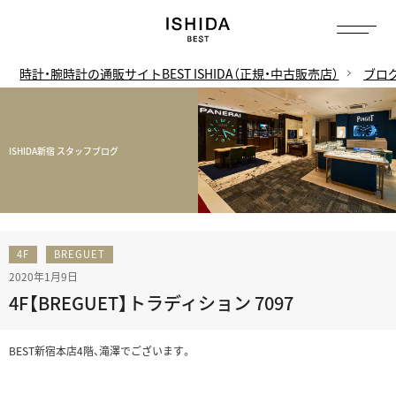
時計・腕時計の通販サイトBEST ISHIDA（正規・中古販売店）
ブロ
ISHIDA新宿 スタッフブログ
4F
BREGUET
2020年1月9日
4F【BREGUET】トラディション 7097
BEST新宿本店4階、滝澤でございます。