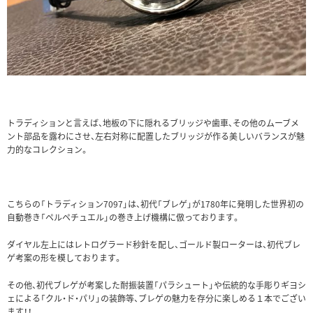
トラディションと言えば、地板の下に隠れるブリッジや歯車、その他のムーブメ
ント部品を露わにさせ、左右対称に配置したブリッジが作る美しいバランスが魅
力的なコレクション。
こちらの「トラディション7097」は、初代「ブレゲ」が1780年に発明した世界初の
自動巻き「ペルペチュエル」の巻き上げ機構に倣っております。
ダイヤル左上にはレトログラード秒針を配し、ゴールド製ローターは、初代ブレ
ゲ考案の形を模しております。
その他、初代ブレゲが考案した耐振装置「パラシュート」や伝統的な手彫りギヨシ
ェによる「クル・ド・パリ」の装飾等、ブレゲの魅力を存分に楽しめる１本でござい
ます！！