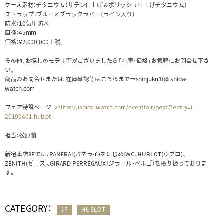
ケース素材：チタニウム（サテン仕上げ＆ポリッシュ仕上げチタニウム）
ストラップ：ブルー×ブラックラバー（ライン入り）
防水：10気圧防水
直径：45mm
価格：¥2,000,000＋税
その他、お探しのモデル等がございましたら「在庫・価格」お気軽にお問合せ下さ
い。
商品のお問合せまたは、在庫確認等はこちらまで→shinjuku3f@ishida-
watch.com
フェア特設ページ→
https://ishida-watch.com/eventfair/post/?entry=i-
20190401-hublot
担当：松原蘭
新宿本店3Fでは、PANERAI(パネライ)をはじめIWC、HUBLOT(ウブロ)、
ZENITH(ゼニス)、GIRARD PERREGAUX（ジラール・ぺルゴ）を取り扱っておりま
す。
CATEGORY：
3F
HUBLOT