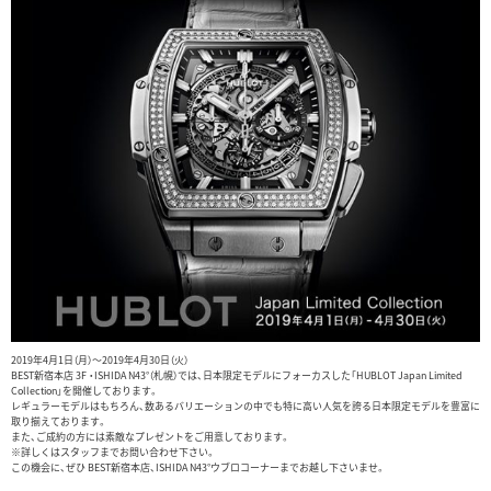
2019年4月1日（月）～2019年4月30日（火）
BEST新宿本店 3F ・ISHIDA N43°（札幌）では、日本限定モデルにフォーカスした「HUBLOT Japan Limited
Collection」を開催しております。
レギュラーモデルはもちろん、数あるバリエーションの中でも特に高い人気を誇る日本限定モデルを豊富に
取り揃えております。
また、ご成約の方には素敵なプレゼントをご用意しております。
※詳しくはスタッフまでお問い合わせ下さい。
この機会に、ぜひ BEST新宿本店、ISHIDA N43°ウブロコーナーまでお越し下さいませ。