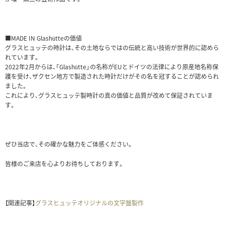
■MADE IN Glashütteの価値
グラスヒュッテの時計は、その土地ならではの伝統と高い技術が世界的に認めら
れています。
2022年2月からは、「Glashütte」の名称がEUとドイツの法律により原産地名称保
護を受け、ザクセン地方で製造された時計だけがその名を冠することが認められ
ました。
これにより、グラスヒュッテ製時計の真の価値と品質が改めて保証されていま
す。
ぜひ当店で、その確かな魅力をご体感ください。
皆様のご来店を心よりお待ちしております。
【関連記事】
グラスヒュッテオリジナルの文字盤製作