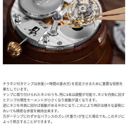
チラネジ付きテンプは歩度（＝時間の進み方）を安定させるために重要な役割を
果たしています。
テンプに取り付けられたネジのうち、特に4本は調整が可能で、ネジを内側に回す
とテンプの慣性モーメントが小さくなり振動が速くなります。
逆にネジを外側に回せば振動がゆるやかになり、これにより時計は様々な姿勢に
おいても精密な歩度を維持出来ます。
万が一テンプにわずかなバランスのズレ（片重り）が生じた場合でも、このネジに
よって修正することができます。