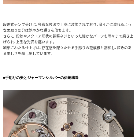
段差式テンプ受けは、多彩な技法で丁寧に装飾されており、滑らかに流れるよう
な面取り部分は艶やかな輝きを放ちます。
さらに、段差やスクエア形状の調整ネジといった細かなパーツも隅々まで磨き上
げられ、上品な光沢を纏います。
細部にわたる仕上げは、存在感を際立たせる手彫りの花模様と調和し、深みのあ
る美しさを醸し出しています。
■手彫りの美とジャーマンシルバーの伝統構造