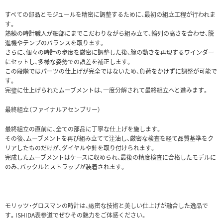
すべての部品とモジュールを精密に調整するために、最初の組立工程が行われま
す。
熟練の時計職人が細部にまでこだわりながら組み立て、輪列の高さを合わせ、脱
進機やテンプのバランスを取ります。
さらに、個々の時計の歩度を厳密に調整した後、腕の動きを再現するワインダー
にセットし、多様な姿勢での誤差を補正します。
この段階ではパーツの仕上げが完全ではないため、負荷をかけずに調整が可能で
す。
完璧に仕上げられたムーブメントは、一度分解されて最終組立へと進みます。
最終組立（ファイナルアセンブリー）
最終組立の直前に、全ての部品に丁寧な仕上げを施します。
その後、ムーブメントを再び組み立てて注油し、厳密な検査を経て品質基準をク
リアしたものだけが、ダイヤルや針を取り付けられます。
完成したムーブメントはケースに収められ、最後の精度検査に合格したモデルに
のみ、バックルとストラップが装着されます。
モリッツ・グロスマンの時計は、緻密な技術と美しい仕上げが融合した逸品で
す。ISHIDA表参道でぜひその魅力をご体感ください。