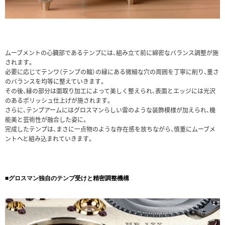
ムーブメントの心臓部であるテンプには、組み立て前に綿密なバランス調整が施
されます。
必要に応じてテンワ（テンプの輪）の縁にある微細な穴の周囲を丁寧に削り、重さ
のバランスを均等に整えていきます。
その後、縁の部分は面取り加工によって美しく整えられ、表面とエッジには光沢
のあるポリッシュ仕上げが施されます。
さらに、テンプアームにはグロスマンらしい雲のような装飾模様が加えられ、機
能美と芸術性が融合した姿に。
完成したテンプは、まさに一点物のような存在感を放ちながら、慎重にムーブメ
ントへと組み込まれていきます。
■グロスマン独自のテンプ受けと精密調整機構