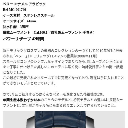
ベヌー エナメル アラビック
Ref MG-001746
ケース素材 ステンレススチール
ケースサイズ 41mm
防水性能 3気圧
搭載ムーブメント Cal.100.1（自社製ムーブメント 手巻き）
パワーリザーブ 42時間
新生モリッツグロスマンの最初のコレクションの一つとして2010年9月に発表
された「ベヌー」（※モリッツグロスマンの復興は2008年11月）
スモールセコンドのシンプルなデザインでありながら、針、ムーブメントに至る
まで丁寧に仕上げらた美しいこのモデルは瞬く間に時計愛好家たちの間で話題
となりました。
この最初に発表されたベヌーはすでに完売となっており、現在は手に入れること
ができないモデルとなっています。
さて、今回ご紹介するのはそんなベヌーを進化させた後継機の1本。
のこちらのモデルと、初代モデルとの違いは、搭載ムー
年間生産本数わずか18本
ブメントと、文字盤がモデル名にもある通りエナメルで作られていること。