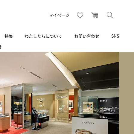
お気に入り
カート
検索
マイページ
特集
わたしたちについて
お問い合わせ
SNS
せ
R
S
T
U
V
W
X
Z
買取り・下取り・委託サービス
CSR
ヴィンテージブランド
INSTAGRAM
ISHIDA N43°（札幌）
AMIDA
TikTok
アミダ
SHIDA いいモノ Selection
ブライトリング ブティック 銀座
Arnold & Son
いモノ Gift selection
アーノルド＆サン
.s.d.(アイエスディー)
BEST VINTAGE
新宿