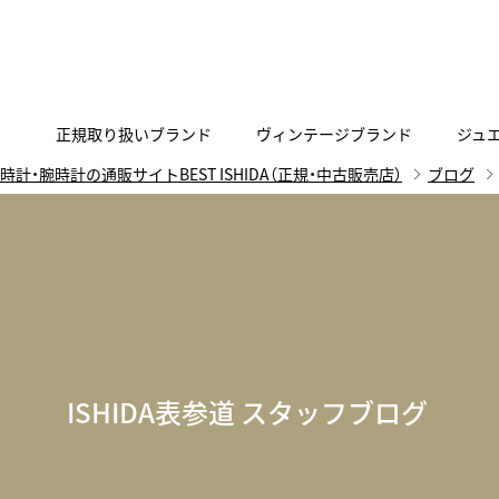
正規取り扱いブランド
ヴィンテージブランド
ジュ
時計・腕時計の通販サイトBEST ISHIDA（正規・中古販売店）
ブログ
A
B
C
D
E
F
G
代表メッセージ
お問い合わせ
YOUTUBE
正規取り扱いブラン
ISHIDA新宿
BEST VINTAGEについて
ニュースリリース
査定お申込み
Accurate Form
ACCU
FACEBOOK
アキュレイトフォルム
アキュトロ
ラグジュアリーウォッチ
TimeVallée ISHIDA Azabudai Hills
ANGEL CLOVER
Angel
ウォッチ
エンジェルクローバー
エンジェル
LINE
スマートウォッチ
ISHIDA表参道 スタッフブログ
ブライトリング ブティック GINZA SIX
ASTRON
ATTE
ジュエリー
アストロン
アテッサ