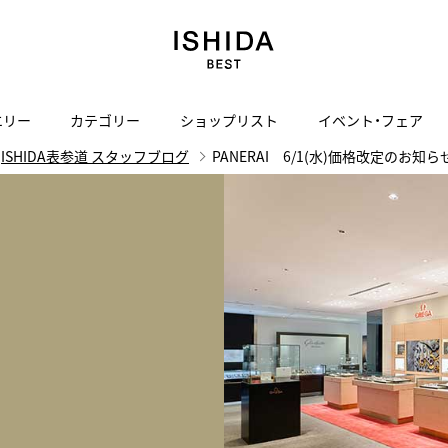
エリー
カテゴリー
ショップリスト
イベント・フェア
ISHIDA表参道 スタッフブログ
PANERAI 6/1(水)価格改定のお知ら
H
I
J
K
L
M
N
O
P
ご来店の予約
会社概要
オンライン相談
サービス
ド
BLOG
ISHIDA表参道
買取り・下取り・委託サービスについて
検索
採用情報
TRON
amazfit
X
ン
アマズフィット
ISHIDA SPECIAL EDITION
I
ヴィンテージブランド一覧はこちら
Luxury Time Lounge
 Heart
ARMINSTROM
デザイナーズ家電
い
ハート
アーミンシュトローム
日用品
i
IWC 表参道ブティック
SA
その他