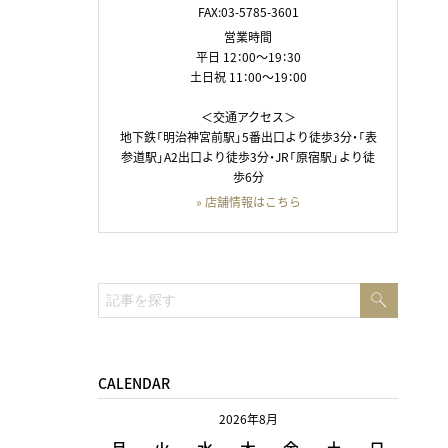
FAX:03-5785-3601
営業時間
平日 12：00～19：30
土日祝 11：00～19：00
＜交通アクセス＞
地下鉄「明治神宮前駅」5番出口より徒歩3分・「表
参道駅」A2出口より徒歩3分・JR「原宿駅」より徒
歩6分
» 店舗情報はこちら
検
検
索
索:
CALENDAR
2026年8月
月
火
水
木
金
土
日