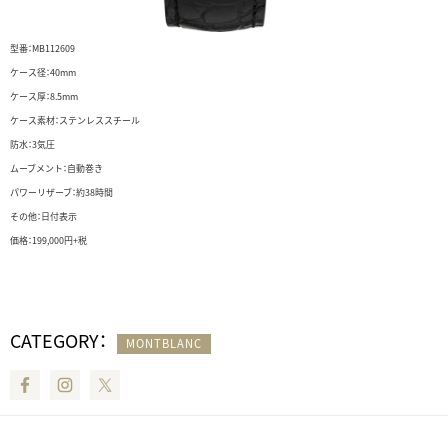
型
番：MB112609
ケース径：40mm
ケース厚：8.5mm
ケース素材：ステンレススチール
防水：3気圧
ムーブメント：自動巻き
パワーリザーブ：約38時間
その他：日付表示
価格：199,000円+税
CATEGORY：
MONTBLANC
Facebook
Instagram
Twitter