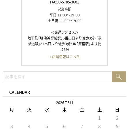
FAX:03-5785-3601
営業時間
平日 12：00～19：30
土日祝 11：00～19：00
＜交通アクセス＞
地下鉄「明治神宮前駅」5番出口より徒歩3分・「表
参道駅」A2出口より徒歩3分・JR「原宿駅」より徒
歩6分
» 店舗情報はこちら
検
検
索:
索
CALENDAR
2026年8月
月
火
水
木
金
土
日
1
2
3
4
5
6
7
8
9