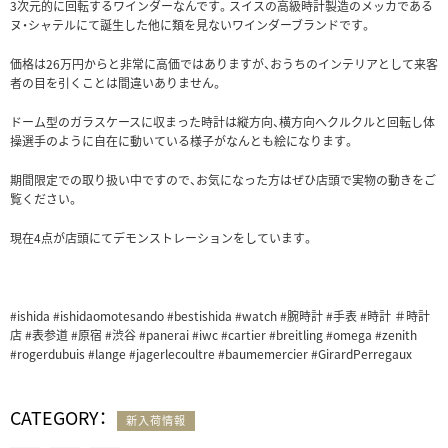
3次元的に回転するワインダーなんです。スイスの高級時計製造のメッカである
ヌ・シャテルにて誕生した他に類を見ないワインダーブランドです。
価格は26万円からと非常に高価ではありますが、おうちのインテリアとして来客
者の目を引くことは間違いありません。
ドーム型のガラスケースに収まった時計は縦方向、横方向へクルクルと回転し体
操選手のように自在に動いている様子がなんとも絵になります。
期間限定での取り扱い中ですので、お気になった方はぜひ店頭で実物の動きをご
覧ください。
現在4点が店頭にてデモンストレーションをしています。
#ishida #ishidaomotesando #bestishida #watch #腕時計 #手表 #時計 ＃時計
店 #表参道 #原宿 #渋谷 #panerai #iwc #cartier #breitling #omega #zenith
#rogerdubuis #lange #jagerlecoultre #baumemercier #GirardPerregaux
CATEGORY：
新入荷情報