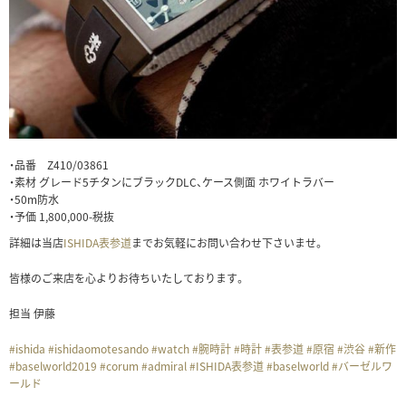
・品番 Z410/03861
・素材 グレード5チタンにブラックDLC、ケース側面 ホワイトラバー
・50m防水
・予価 1,800,000-税抜
詳細は当店
ISHIDA表参道
までお気軽にお問い合わせ下さいませ。
皆様のご来店を心よりお待ちいたしております。
担当 伊藤
#
ishida
#
ishidaomotesando
#
watch
#
腕時計
#
時計
#
表参道
#
原宿
#
渋谷
#
新作
#
baselworld2019
#
corum
#
admiral
#
ISHIDA表参道
#
baselworld
#
バーゼルワ
ールド