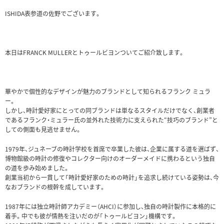
ISHIDA表参道の佐野でございます。
本日はFRANCK MULLERとトゥールビヨンついてご紹介致します。
華やかで個性的なデザインが魅力のブランドとして知られるフランク ミュラ
ー。
しかし、時計愛好家にとっての同ブランドは単なるスタイルだけでなく、創業者
であるフランク・ミュラー氏の並外れた技術力に支えられた“技巧のブランド”と
しての側面も見逃せません。
1979年、ジュネーブの時計学校を首席で卒業した彼は、企業に属する道を選ばず、
博物館級の時計の修復やコレクター向けのオーダーメイドに携わるという独自
の道を歩み始めました。
創業当初から一貫して「時計愛好家のための時計」を追求し続けている姿勢は、今
なおブランドの根幹を成しています。
1987年には独立時計師アカデミー（AHCI）に参加し、独自の時計製作に本格的に
着手。中でも彼が情熱を注いだのが「トゥールビヨン」機構です。