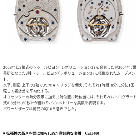
2003年に2軸式のトゥールビヨン「レボリューション2」を発表した翌2004年、世
界初となった3軸トゥールビヨン「レボリューション3」に搭載されたムーブメン
ト。
水平、垂直、上下の3軸で3つのキャリッジを備え、それぞれ1時間、8分、1分に1回
転して姿勢差を平均化する。
オフセンターの時分表示に加え、5時位置、7時位置には、それぞれレトログラード
式の8分計、60秒計が備わり、シンメトリーな美観を表現する。
パワーリザーブは驚異の約10日巻きでした。
■ 拡張性の高さを世に知らしめた意欲的な名機 Cal.3400