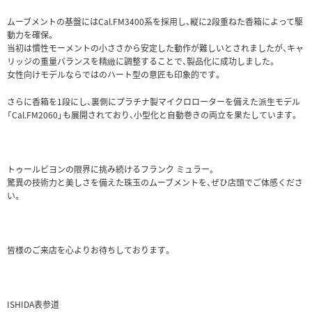
ムーブメントの基盤にはCal.FM3400系を採用し、縦に2段重ねた香箱によって駆
動力を確保。
当初は慣性モーメントの小ささから安定した動作が難しいとされましたが、キャ
リッジの重量バランスを精緻に調整することで、製品化に成功しました。
女性向けモデルならではのハート型の意匠も印象的です。
さらに香箱を1段にし、裏側にプラチナ製マイクロローターを備えた派生モデル
「Cal.FM2060」も展開されており、小型化と自動巻きの両立を果たしています。
トゥールビヨンの限界に挑み続けるフランク ミュラー。
驚異の技術力と美しさを備えた珠玉のムーブメントを、ぜひ店頭でご体感くださ
い。
皆様のご来店を心よりお待ちしております。
ISHIDA表参道