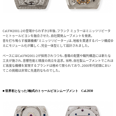
Cal.FM2001-2の登場からわずか2年後、フランク ミュラーはミニッツリピータ
ーとトゥールビヨンを融合させた、自社開発ムーブメントを発表。
音を打ち鳴らす複雑機構「ミニッツリピーター」は、地板を貫通するパーツ構成ゆ
えにモジュール化が難しく、完全一体型として設計されました。
ベースにはCal.FM2001-2が採用されつつも、香箱の配置や輪列構造には新たな
工夫が施され、音響性能と精度の両立を追求。当時、自社製ムーブメントでこれほ
ど高度な機構を実現するブランドは極めて限られており、2000年代初頭におい
てこの挑戦は非常に先進的なものでした。
■ 世界初となった3軸式のトゥールビヨンムーブメント Cal.2030