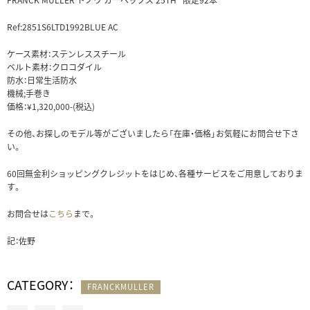
FRANCK MULLER トノウ カーベックス 25TH 限定92本
Ref:2851S6LTD1992BLUE AC
ケース素材：ステンレススチール
ベルト素材：クロコダイル
防水：日常生活防水
機械;手巻き
価格：¥1,320,000-(税込)
その他、お探しのモデル等がございましたら「在庫・価格」お気軽にお問合せ下さ
い。
60回無金利ショッピングクレジットをはじめ、各種サービスをご用意しておりま
す。
お問合せは
こちら
まで。
記：佐野
CATEGORY：
FRANCKMULLER