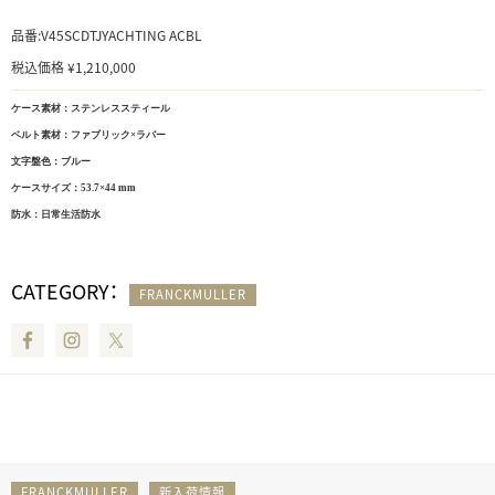
品番:V45SCDTJYACHTING ACBL
税込価格 ¥1,210,000
ケース素材：ステンレススティール
ベルト素材：ファブリック×ラバー
文字盤色：ブルー
ケースサイズ：53.7×44 mm
防水：日常生活防水
CATEGORY：
FRANCKMULLER
Facebook
Instagram
Twitter
FRANCKMULLER
新入荷情報