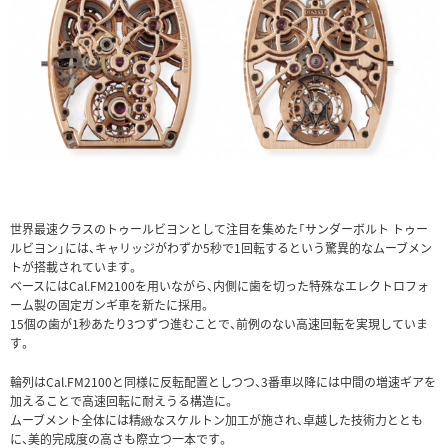
世界最速クラスのトゥールビヨンとして注目を集めた「サンダーボルト トゥー
ルビヨン」には、キャリッジがわずか5秒で1回転するという驚異的なムーブメン
トが搭載されています。
ベースにはCal.FM2100を用いながら、内側に歯を切った特殊なエレクトロフォ
ーム製の固定ガンギ車を新たに採用。
15個の歯が1秒あたり3つずつ進むことで、前例のない高速回転を実現していま
す。
輪列はCal.FM2100と同様に反転配置としつつ、3番車以降には中間の増速ギアを
加えることで高速回転に耐えうる構造に。
ムーブメント全体には精緻なスケルトン加工が施され、卓越した技術力ととも
に、美的完成度の高さも際立つ一本です。