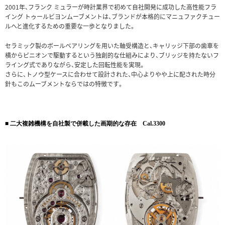
2001年、フランク ミュラーが時計業界で初めて自社開発に成功した高性能フラ
イング トゥールビヨンムーブメントは、ブランドが本格的にマニュファクチュー
ルへと進化するための重要な一歩となりました。
セラミック製のボールベアリングを用いた軸受構造と、キャリッジ下部の歯車を
横からピニオンで駆動するという独創的な仕組みにより、ブリッジを持たないフ
ライング式でありながら、安定した回転性能を実現。
さらに、トノウ型ケースに合わせて設計された、中心よりやや上に配された時分
針もこのムーブメントならではの特徴です。
■ 二大複雑機構を自社製で併載した画期的な存在 Cal.3300