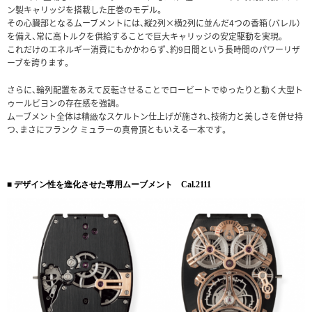
ン製キャリッジを搭載した圧巻のモデル。
その心臓部となるムーブメントには、縦2列×横2列に並んだ4つの香箱（バレル）
を備え、常に高トルクを供給することで巨大キャリッジの安定駆動を実現。
これだけのエネルギー消費にもかかわらず、約9日間という長時間のパワーリザ
ーブを誇ります。
さらに、輪列配置をあえて反転させることでロービートでゆったりと動く大型ト
ゥールビヨンの存在感を強調。
ムーブメント全体は精緻なスケルトン仕上げが施され、技術力と美しさを併せ持
つ、まさにフランク ミュラーの真骨頂ともいえる一本です。
■ デザイン性を進化させた専用ムーブメント Cal.2111