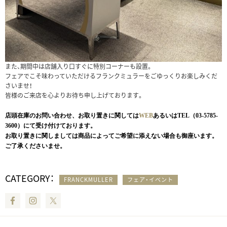
また、期間中は店舗入り口すぐに特別コーナーも設置。
フェアでこそ味わっていただけるフランクミュラーをごゆっくりお楽しみくだ
さいませ！
皆様のご来店を心よりお待ち申し上げております。
店頭在庫のお問い合わせ、お取り置きに関しては
WEB
あるいはTEL（03-5785-
3600）にて受け付けております。
お取り置きに関しましては商品によってご希望に添えない場合も御座います。
ご了承くださいませ。
CATEGORY：
FRANCKMULLER
フェア・イベント
Facebook
Instagram
Twitter