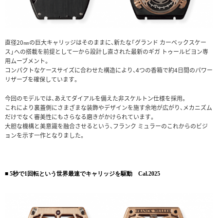
直径20㎜の巨大キャリッジはそのままに、新たな「グランド カーベックスケー
ス」への搭載を前提として一から設計し直された最新のギガ トゥールビヨン専
用ムーブメント。
コンパクトなケースサイズに合わせた構造により、4つの香箱で約4日間のパワー
リザーブを確保しています。
今回のモデルでは、あえてダイアルを備えた非スケルトン仕様を採用。
これにより裏蓋側にさまざまな装飾やデザインを施す余地が広がり、メカニズム
だけでなく審美性にもさらなる磨きがかけられています。
大胆な機構と美意識を融合させるという、フランク ミュラーのこれからのビジ
ョンを示す一作となりました。
■ 5秒で1回転という世界最速でキャリッジを駆動 Cal.2025