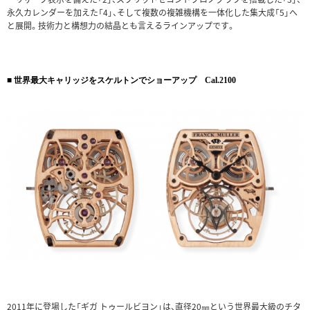
永久カレンダーを加えた「4」、そして複数の複雑機構を一体化した集大成「5」へ
と展開。技術力と構想力の結晶とも言えるラインアップです。
■ 世界最大キャリッジをスケルトンでショーアップ Cal.2100
2011年に登場した「ギガ トゥールビヨン」は、直径20㎜という世界最大級のチタ