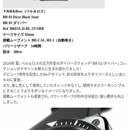
▼Bell＆Ross（ベル＆ロス）
BR 03 Diver Black Steel
BR 03 ダイバー
Ref BR03A-D-BL-ST/SRB
ケースサイズ 42mm
搭載ムーブメント BR-CAL.302-1（自動巻き）
パワーリザーブ 54時間
防水 300ｍ
2024年 夏。ベル＆ロスの正方形型のダイバーズウォッチ「BR 02-ダイバー」コレ
クションがデザインを新たに生まれ変わりました！
デビュー7周年を記念したReデザインで、針の形状をよりダイバーズらしい太い
ものに変更。
また、差し色として使用していたオレンジをなくし、使用するカラーをシンプル
にすることでよりモダンなイメージになりました。
搭載ムーブメントも変更され、パワーリザーブが約半日分延び、使い勝手も向上
しました。