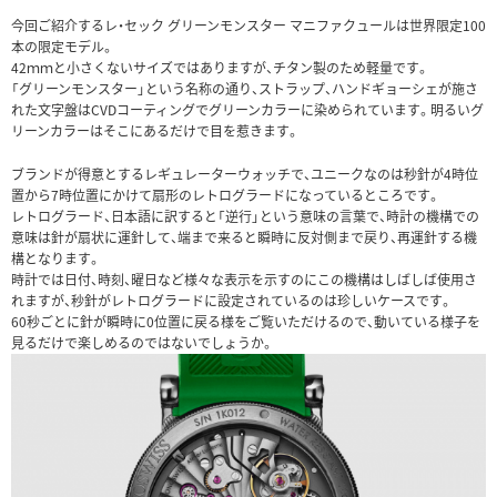
今回ご紹介するレ・セック グリーンモンスター マニファクュールは世界限定100
本の限定モデル。
42ｍｍと小さくないサイズではありますが、チタン製のため軽量です。
「グリーンモンスター」という名称の通り、ストラップ、ハンドギョーシェが施さ
れた文字盤はCVDコーティングでグリーンカラーに染められています。明るいグ
リーンカラーはそこにあるだけで目を惹きます。
ブランドが得意とするレギュレーターウォッチで、ユニークなのは秒針が4時位
置から7時位置にかけて扇形のレトログラードになっているところです。
レトログラード、日本語に訳すると「逆行」という意味の言葉で、時計の機構での
意味は針が扇状に運針して、端まで来ると瞬時に反対側まで戻り、再運針する機
構となります。
時計では日付、時刻、曜日など様々な表示を示すのにこの機構はしばしば使用さ
れますが、秒針がレトログラードに設定されているのは珍しいケースです。
60秒ごとに針が瞬時に0位置に戻る様をご覧いただけるので、動いている様子を
見るだけで楽しめるのではないでしょうか。