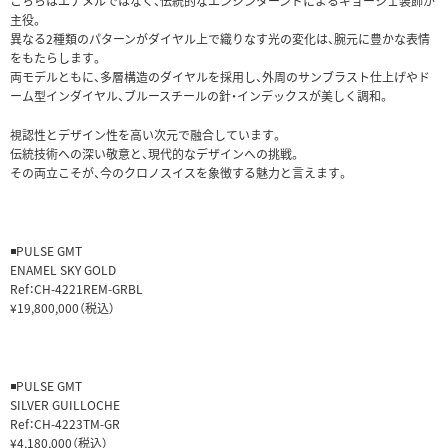
こちらはエナメルではなく、伝統的なエンジンターンドによるギョーシェ装飾が
主役。
異なる2種類のパターンがダイヤル上で織りなす光の変化は、腕元に豊かな表情
をもたらします。
両モデルともに、多層構造のダイヤルを採用し、外周のサンブラスト仕上げやド
ーム型インダイヤル、ブルースチールの針・インデックスが美しく調和。
視認性とデザイン性を高い次元で融合しています。
伝統技術への深い敬意と、現代的なデザインへの挑戦。
その両立こそが、今のクロノスイスを象徴する魅力と言えます。
◾️PULSE GMT
ENAMEL SKY GOLD
Ref：CH-4221REM-GRBL
¥19,800,000（税込）
◾️PULSE GMT
SILVER GUILLOCHE
Ref：CH-4223TM-GR
¥4,180,000（税込）