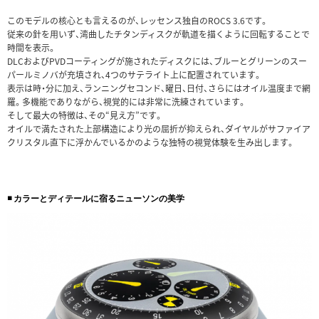
このモデルの核心とも言えるのが、レッセンス独自のROCS 3.6です。
従来の針を用いず、湾曲したチタンディスクが軌道を描くように回転することで
時間を表示。
DLCおよびPVDコーティングが施されたディスクには、ブルーとグリーンのスー
パールミノバが充填され、4つのサテライト上に配置されています。
表示は時・分に加え、ランニングセコンド、曜日、日付、さらにはオイル温度まで網
羅。多機能でありながら、視覚的には非常に洗練されています。
そして最大の特徴は、その“見え方”です。
オイルで満たされた上部構造により光の屈折が抑えられ、ダイヤルがサファイア
クリスタル直下に浮かんでいるかのような独特の視覚体験を生み出します。
◾️ カラーとディテールに宿るニューソンの美学