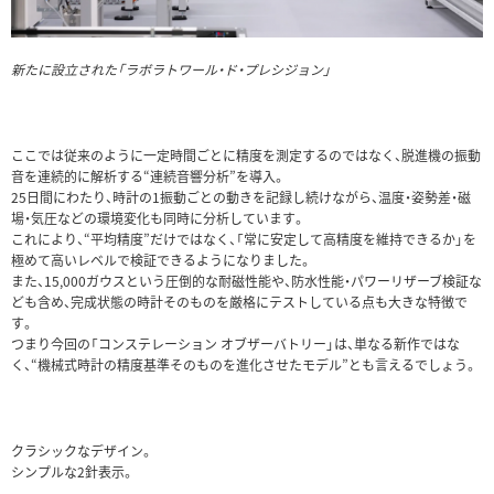
新たに設立された「ラボラトワール・ド・プレシジョン」
ここでは従来のように一定時間ごとに精度を測定するのではなく、脱進機の振動
音を連続的に解析する“連続音響分析”を導入。
25日間にわたり、時計の1振動ごとの動きを記録し続けながら、温度・姿勢差・磁
場・気圧などの環境変化も同時に分析しています。
これにより、“平均精度”だけではなく、「常に安定して高精度を維持できるか」を
極めて高いレベルで検証できるようになりました。
また、15,000ガウスという圧倒的な耐磁性能や、防水性能・パワーリザーブ検証な
ども含め、完成状態の時計そのものを厳格にテストしている点も大きな特徴で
す。
つまり今回の「コンステレーション オブザーバトリー」は、単なる新作ではな
く、“機械式時計の精度基準そのものを進化させたモデル”とも言えるでしょう。
クラシックなデザイン。
シンプルな2針表示。