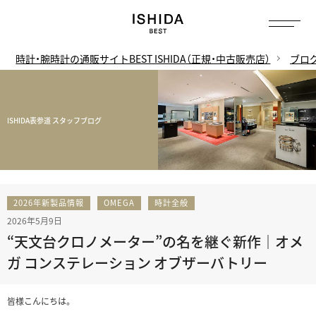
時計・腕時計の通販サイトBEST ISHIDA（正規・中古販売店）
ブロ
ISHIDA表参道 スタッフブログ
2026年新製品情報
OMEGA
時計全般
2026年5月9日
“天文台クロノメーター”の名を継ぐ新作｜オメ
ガ コンステレーション オブザーバトリー
皆様こんにちは。