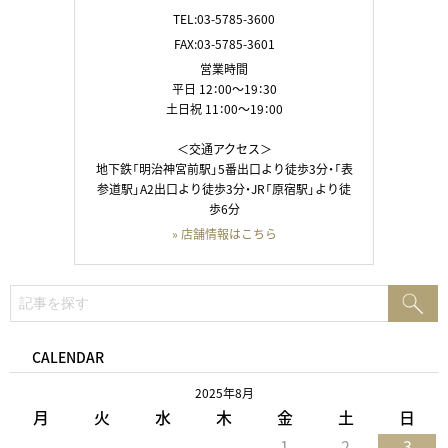
TEL:03-5785-3600
FAX:03-5785-3601
営業時間
平日 12：00～19：30
土日祝 11：00～19：00
＜交通アクセス＞
地下鉄「明治神宮前駅」5番出口より徒歩3分・「表
参道駅」A2出口より徒歩3分・JR「原宿駅」より徒
歩6分
» 店舗情報はこちら
検
検
索:
索
CALENDAR
2025年8月
月
火
水
木
金
土
日
1
2
3