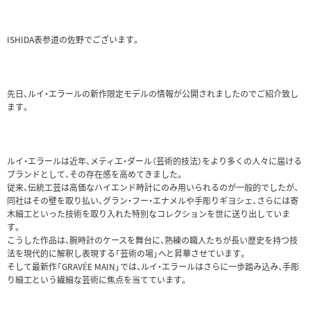
ISHIDA表参道の佐野でございます。
先日、ルイ・エラールの新作限定モデルの情報が公開されましたのでご紹介致し
ます。
ルイ・エラールは近年、メティエ・ダール（芸術的技法）をより多くの人々に届ける
ブランドとして、その存在感を高めてきました。
従来、伝統工芸は高価なハイエンド時計にのみ用いられるのが一般的でしたが、
同社はその壁を取り払い、グラン・フー・エナメルや手彫りギヨシェ、さらには寄
木細工といった技術を取り入れた特別なコレクションを世に送り出していま
す。
こうした作品は、腕時計のケースを舞台に、熟練の職人たちが長い歴史を持つ技
法を現代的に解釈し表現する「芸術の場」へと昇華させています。
そして最新作「GRAVÉE MAIN」では、ルイ・エラールはさらに一歩踏み込み、手彫
り細工という繊細な芸術に焦点を当てています。