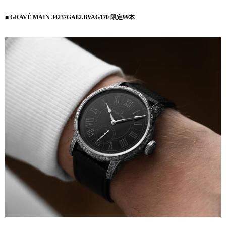
■ GRAVÉ MAIN 34237GA82.BVAG170 限定99本