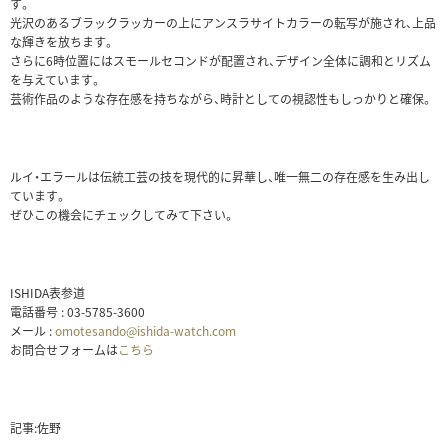
す。
光沢のあるブラックラッカーの上にアンスラサイトカラーの転写が施され、上品
な輝きを放ちます。
さらに6時位置にはスモールセコンドが配置され、デザイン全体に調和とリズム
を与えています。
芸術作品のような存在感を持ちながら、時計としての視認性もしっかりと確保。
ルイ・エラールは伝統工芸の技を現代的に昇華し、唯一無二の存在感を生み出し
ています。
ぜひこの機会にチェックしてみて下さい。
ISHIDA表参道
電話番号 : 03-5785-3600
メール :
omotesando@ishida-watch.com
お問合せフォームは
こちら
記事:佐野