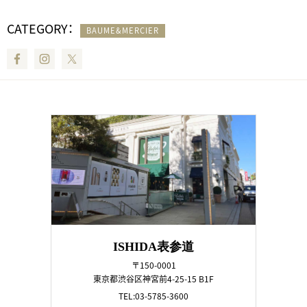
CATEGORY：
BAUME&MERCIER
Facebook
Instagram
Twitter
ISHIDA表参道
〒150-0001
東京都渋谷区神宮前4-25-15 B1F
TEL:03-5785-3600