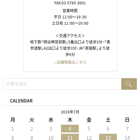
FAX:03-5785-3601
営業時間
平日 12：00～19：30
土日祝 11：00～19：00
＜交通アクセス＞
地下鉄「明治神宮前駅」5番出口より徒歩3分・「表
参道駅」A2出口より徒歩3分・JR「原宿駅」より徒
歩6分
» 店舗情報はこちら
検
検
索:
索
CALENDAR
2019年7月
月
火
水
木
金
土
日
1
2
3
4
5
6
7
8
9
10
11
12
13
14