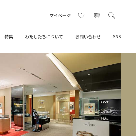
お気に入り
カート
検索
マイページ
特集
わたしたちについて
お問い合わせ
SNS
R
S
T
U
V
W
X
Z
買取り・下取り・委託サービス
CSR
ヴィンテージブランド
INSTAGRAM
ISHIDA N43°（札幌）
AMIDA
TikTok
アミダ
SHIDA いいモノ Selection
ブライトリング ブティック 銀座
Arnold & Son
いモノ Gift selection
アーノルド＆サン
.s.d.(アイエスディー)
BEST VINTAGE
新宿