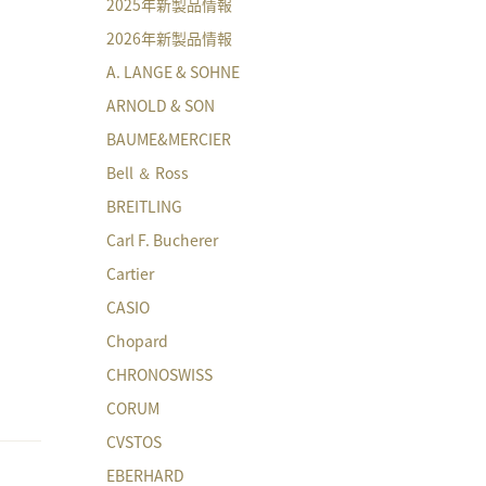
2025年新製品情報
2026年新製品情報
A. LANGE & SOHNE
ARNOLD & SON
BAUME&MERCIER
Bell ＆ Ross
BREITLING
Carl F. Bucherer
Cartier
CASIO
Chopard
CHRONOSWISS
CORUM
CVSTOS
EBERHARD