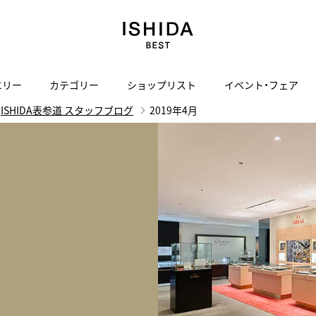
エリー
カテゴリー
ショップリスト
イベント・フェア
ISHIDA表参道 スタッフブログ
2019年4月
H
I
J
K
L
M
N
O
P
ご来店の予約
会社概要
オンライン相談
サービス
ド
BLOG
ISHIDA表参道
買取り・下取り・委託サービスについて
検索
採用情報
TRON
amazfit
X
ン
アマズフィット
ISHIDA SPECIAL EDITION
I
ヴィンテージブランド一覧はこちら
Luxury Time Lounge
 Heart
ARMINSTROM
デザイナーズ家電
い
ハート
アーミンシュトローム
日用品
i
IWC 表参道ブティック
SA
その他