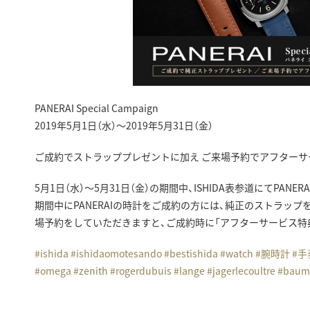
PANERAI Special Campaign
2019年5月1日（水）～2019年5月31日（金）
ご成約でストラッププレゼントに加え ご来場予約でアフター
5月1日（水）～5月31日（金）の期間中、ISHIDA表参道にてPAN
期間中にPANERAIの時計をご成約の方には、純正のストラッ
場予約をしていただきますと、ご成約時に「アフターサービス特
#
ishida
#
ishidaomotesando
#
bestishida
#
watch
#
腕時計
#
手
#
omega
#
zenith
#
rogerdubuis
#
lange
#
jagerlecoultre
#
baum