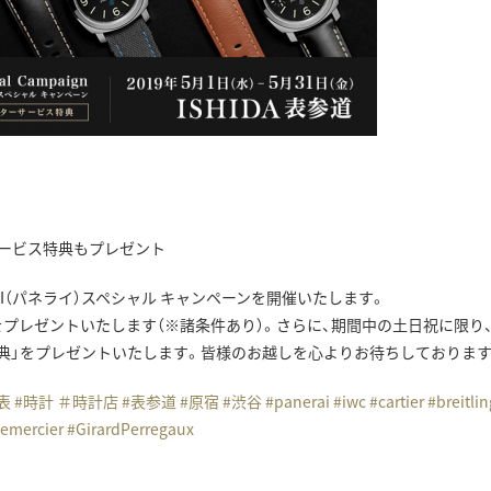
サービス特典もプレゼント
ERAI（パネライ）スペシャル キャンペーンを開催いたします。
プをプレゼントいたします（※諸条件あり）。さらに、期間中の土日祝に限り
典」をプレゼントいたします。皆様のお越しを心よりお待ちしております
表
#
時計
＃
時計店
#
表参道
#
原宿
#
渋谷
#
panerai
#
iwc
#
cartier
#
breitlin
emercier
#
GirardPerregaux