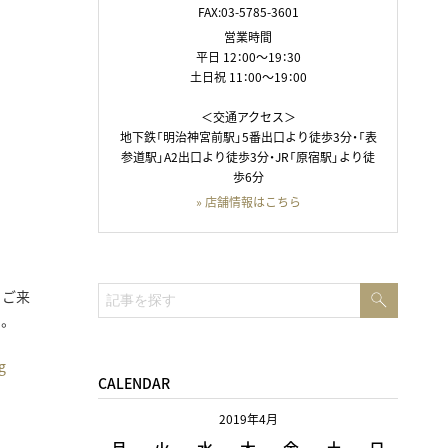
FAX:03-5785-3601
営業時間
平日 12：00～19：30
土日祝 11：00～19：00
＜交通アクセス＞
地下鉄「明治神宮前駅」5番出口より徒歩3分・「表
参道駅」A2出口より徒歩3分・JR「原宿駅」より徒
歩6分
» 店舗情報はこちら
検
、ご来
検
索
。
索:
g
CALENDAR
2019年4月
月
火
水
木
金
土
日