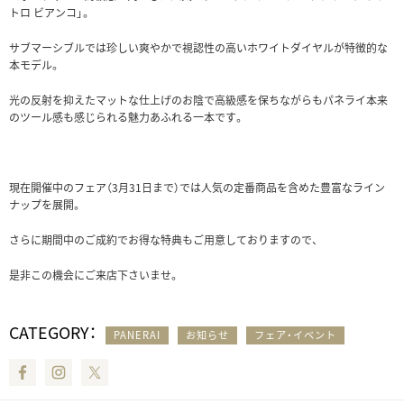
トロ ビアンコ」。
サブマーシブルでは珍しい爽やかで視認性の高いホワイトダイヤルが特徴的な
本モデル。
光の反射を抑えたマットな仕上げのお陰で高級感を保ちながらもパネライ本来
のツール感も感じられる魅力あふれる一本です。
現在開催中のフェア（3月31日まで）では人気の定番商品を含めた豊富なライン
ナップを展開。
さらに期間中のご成約でお得な特典もご用意しておりますので、
是非この機会にご来店下さいませ。
CATEGORY：
PANERAI
お知らせ
フェア・イベント
Facebook
Instagram
Twitter