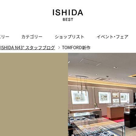
エリー
カテゴリー
ショップリスト
イベント・フェア
ISHIDA N43° スタッフブログ
TOMFORD新作
H
I
J
K
L
M
N
O
P
ご来店の予約
会社概要
オンライン相談
サービス
ド
BLOG
ISHIDA表参道
買取り・下取り・委託サービスについて
検索
採用情報
TRON
amazfit
X
ン
アマズフィット
ISHIDA SPECIAL EDITION
I
ヴィンテージブランド一覧はこちら
Luxury Time Lounge
 Heart
ARMINSTROM
デザイナーズ家電
い
ハート
アーミンシュトローム
日用品
i
IWC 表参道ブティック
SA
その他