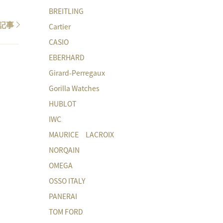
BREITLING
記事
Cartier
CASIO
EBERHARD
Girard-Perregaux
Gorilla Watches
HUBLOT
IWC
MAURICE LACROIX
NORQAIN
OMEGA
OSSO ITALY
PANERAI
TOM FORD