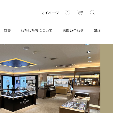
お気に入り
カート
検索
マイページ
特集
わたしたちについて
お問い合わせ
SNS
R
S
T
U
V
W
X
Z
買取り・下取り・委託サービス
CSR
ヴィンテージブランド
INSTAGRAM
ISHIDA N43°（札幌）
AMIDA
TikTok
アミダ
SHIDA いいモノ Selection
ブライトリング ブティック 銀座
Arnold & Son
いモノ Gift selection
アーノルド＆サン
.s.d.(アイエスディー)
BEST VINTAGE
新宿