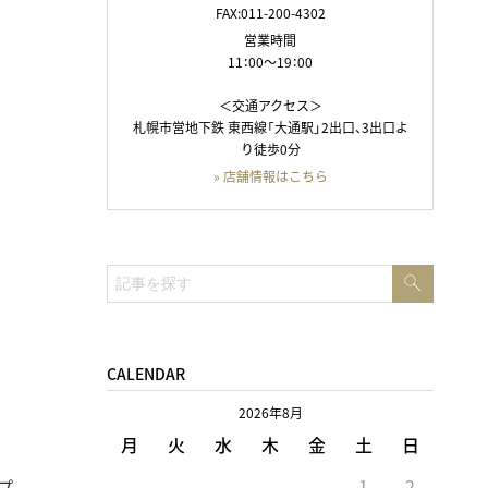
FAX:011-200-4302
営業時間
11：00～19：00
＜交通アクセス＞
札幌市営地下鉄 東西線「大通駅」2出口、3出口よ
り徒歩0分
» 店舗情報はこちら
検
検
索
索:
CALENDAR
2026年8月
月
火
水
木
金
土
日
1
2
プ。