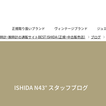
正規取り扱いブランド
ヴィンテージブランド
ジュ
時計・腕時計の通販サイトBEST ISHIDA（正規・中古販売店）
ブログ
A
B
C
D
E
F
G
代表メッセージ
お問い合わせ
YOUTUBE
正規取り扱いブラン
ISHIDA新宿
BEST VINTAGEについて
ニュースリリース
査定お申込み
Accurate Form
ACCU
FACEBOOK
アキュレイトフォルム
アキュトロ
ラグジュアリーウォッチ
TimeVallée ISHIDA Azabudai Hills
ANGEL CLOVER
Angel
ウォッチ
エンジェルクローバー
エンジェル
LINE
スマートウォッチ
ISHIDA N43° スタッフブログ
ブライトリング ブティック GINZA SIX
ASTRON
ATTE
ジュエリー
アストロン
アテッサ