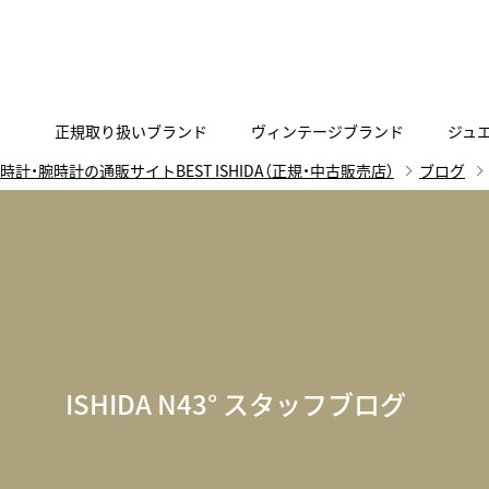
正規取り扱いブランド
ヴィンテージブランド
ジュ
時計・腕時計の通販サイトBEST ISHIDA（正規・中古販売店）
ブログ
A
B
C
D
E
F
G
代表メッセージ
お問い合わせ
YOUTUBE
正規取り扱いブラン
ISHIDA新宿
BEST VINTAGEについて
ニュースリリース
査定お申込み
Accurate Form
ACCU
FACEBOOK
アキュレイトフォルム
アキュトロ
ラグジュアリーウォッチ
TimeVallée ISHIDA Azabudai Hills
ANGEL CLOVER
Angel
ウォッチ
エンジェルクローバー
エンジェル
LINE
スマートウォッチ
ISHIDA N43° スタッフブログ
ブライトリング ブティック GINZA SIX
ASTRON
ATTE
ジュエリー
アストロン
アテッサ