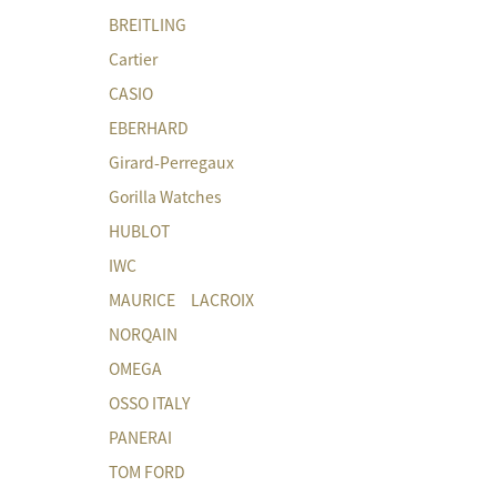
BREITLING
Cartier
CASIO
EBERHARD
Girard-Perregaux
Gorilla Watches
HUBLOT
IWC
MAURICE LACROIX
NORQAIN
OMEGA
OSSO ITALY
PANERAI
TOM FORD