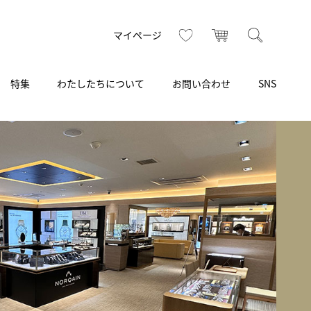
お気に入り
カート
検索
マイページ
特集
わたしたちについて
お問い合わせ
SNS
R
S
T
U
V
W
X
Z
買取り・下取り・委託サービス
CSR
ヴィンテージブランド
INSTAGRAM
ISHIDA N43°（札幌）
AMIDA
TikTok
アミダ
SHIDA いいモノ Selection
ブライトリング ブティック 銀座
Arnold & Son
いモノ Gift selection
アーノルド＆サン
.s.d.(アイエスディー)
BEST VINTAGE
新宿