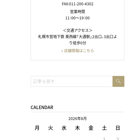
FAX:011-200-4302
営業時間
11：00～19：00
＜交通アクセス＞
札幌市営地下鉄 東西線「大通駅」2出口、3出口よ
り徒歩0分
» 店舗情報はこちら
検
検
索
索:
CALENDAR
2026年8月
月
火
水
木
金
土
日
1
2