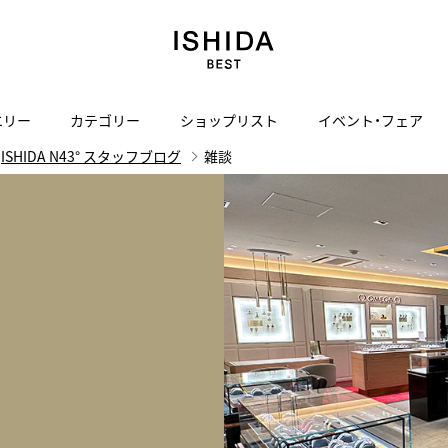
エリー
カテゴリー
ショップリスト
イベント・フェア
ISHIDA N43° スタッフブログ
雑談
H
I
J
K
L
M
N
O
P
ご来店の予約
会社概要
オンライン相談
サービス
ド
BLOG
ISHIDA表参道
買取り・下取り・委託サービスについて
検索
採用情報
TRON
amazfit
X
ン
アマズフィット
ISHIDA SPECIAL EDITION
I
ヴィンテージブランド一覧はこちら
Luxury Time Lounge
 Heart
ARMINSTROM
デザイナーズ家電
い
ハート
アーミンシュトローム
日用品
i
IWC 表参道ブティック
SA
その他