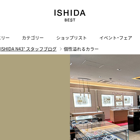
エリー
カテゴリー
ショップリスト
イベント・フェア
ISHIDA N43° スタッフブログ
個性溢れるカラー
H
I
J
K
L
M
N
O
P
ご来店の予約
会社概要
オンライン相談
サービス
ド
BLOG
ISHIDA表参道
買取り・下取り・委託サービスについて
検索
採用情報
TRON
amazfit
X
ン
アマズフィット
ISHIDA SPECIAL EDITION
I
ヴィンテージブランド一覧はこちら
Luxury Time Lounge
 Heart
ARMINSTROM
デザイナーズ家電
い
ハート
アーミンシュトローム
日用品
i
IWC 表参道ブティック
SA
その他