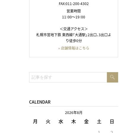
FAX:011-200-4302
営業時間
11：00～19：00
＜交通アクセス＞
札幌市営地下鉄 東西線「大通駅」2出口、3出口よ
り徒歩0分
» 店舗情報はこちら
検
検
索
索:
CALENDAR
2026年8月
月
火
水
木
金
土
日
1
2