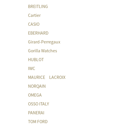
BREITLING
Cartier
CASIO
EBERHARD
Girard-Perregaux
Gorilla Watches
HUBLOT
IWC
MAURICE LACROIX
NORQAIN
OMEGA
OSSO ITALY
PANERAI
TOM FORD