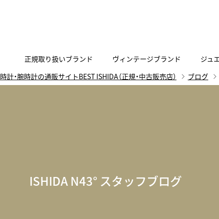
正規取り扱いブランド
ヴィンテージブランド
ジュ
時計・腕時計の通販サイトBEST ISHIDA（正規・中古販売店）
ブログ
A
B
C
D
E
F
G
代表メッセージ
お問い合わせ
YOUTUBE
正規取り扱いブラン
ISHIDA新宿
BEST VINTAGEについて
ニュースリリース
査定お申込み
Accurate Form
ACCU
FACEBOOK
アキュレイトフォルム
アキュトロ
ラグジュアリーウォッチ
TimeVallée ISHIDA Azabudai Hills
ANGEL CLOVER
Angel
ウォッチ
エンジェルクローバー
エンジェル
LINE
スマートウォッチ
ISHIDA N43° スタッフブログ
ブライトリング ブティック GINZA SIX
ASTRON
ATTE
ジュエリー
アストロン
アテッサ