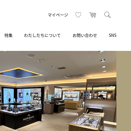
お気に入り
カート
検索
マイページ
特集
わたしたちについて
お問い合わせ
SNS
R
S
T
U
V
W
X
Z
買取り・下取り・委託サービス
CSR
ヴィンテージブランド
INSTAGRAM
ISHIDA N43°（札幌）
AMIDA
TikTok
アミダ
SHIDA いいモノ Selection
ブライトリング ブティック 銀座
Arnold & Son
いモノ Gift selection
アーノルド＆サン
.s.d.(アイエスディー)
BEST VINTAGE
新宿