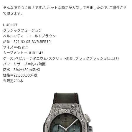
そんな凍てつく寒さですが、ホットな商品が入荷してきましたので、ご紹介させ
て頂きます。
HUBLOT
クラシックフュージョン
ベルルッティ コールドブラウン
品番＝521.NX.05IB.VR.BER19
サイズ＝45 mm
ムーブメント＝HUB1143
ケース、ベゼル＝チタニウム（スクリット彫刻、ブラックブラッシュ仕上げ）
パワーリザーブ＝約42時間
防水＝5気圧（50m防水）
価格＝¥2,000,000+税
※限定200本