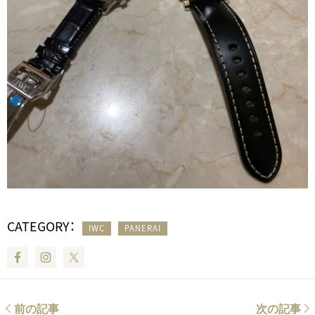
CATEGORY：
IWC
PANERAI
Facebook
Instagram
Twitter
前の記事
次の記事