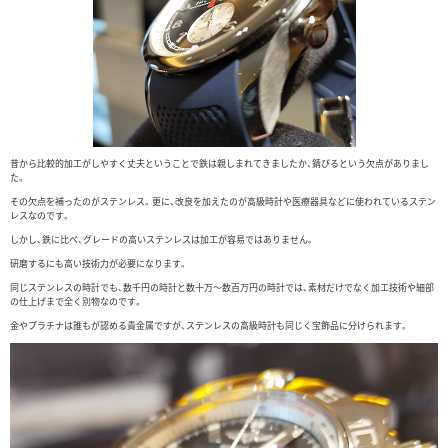
昔から比較的加工がしやすく丈夫ということで鉄は親しまれてきましたか、錆びるという欠点がありまし
た。
その欠点を補ったのがステンレス。更に、改良を加えたのが高級時計や医療器具などに使われているステン
レスなのです。
しかし、鉄に比べ、グレードの高いステンレスは加工が容易ではありません。
研磨するにも高い技術力が必要になります。
同じステンレスの時計でも、数千円の時計と数十万～数百万円の時計では、素材だけでなく加工技術や細部
の仕上げまで全く別物なのです。
金やプラチナは誰もが認める貴金属ですが、ステンレスの高級時計も同じく宝飾品に分けられます。