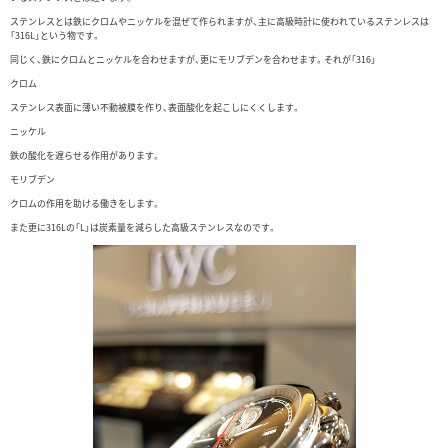
ステンレスとは鉄にクロムやニッケルを混ぜて作られますが、主に高級時計に使われているステンレスは
「316L」という物です。
同じく、鉄にクロムとニッケルを合わせますが、更にモリブデンを合わせます。それが「316」
クロム
ステンレス表面に薄い不動被膜を作り、表面酸化を起こしにくくします。
ニッケル
鉄の酸化を遅らせる作用があります。
モリブデン
クロムの作用を助ける働きをします。
また更に316Lの「L」は炭素量を減らした高級ステンレスなのです。