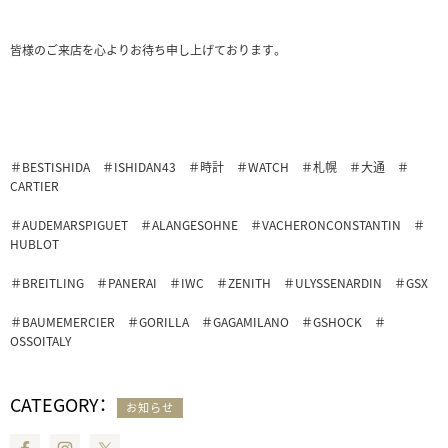
皆様のご来店を心よりお待ち申し上げております。
＃BESTISHIDA ＃ISHIDAN43 ＃時計 ＃WATCH ＃札幌 ＃大通 ＃
CARTIER
＃AUDEMARSPIGUET ＃ALANGESOHNE ＃VACHERONCONSTANTIN ＃
HUBLOT
＃BREITLING ＃PANERAI ＃IWC ＃ZENITH ＃ULYSSENARDIN ＃GSX
＃BAUMEMERCIER ＃GORILLA ＃GAGAMILANO ＃GSHOCK ＃
OSSOITALY
CATEGORY：
お知らせ
Facebook
Instagram
Twitter