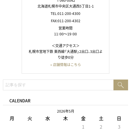
〒060-0042
北海道札幌市中央区大通西5丁目1-1
TEL:011-200-4300
FAX:011-200-4302
営業時間
11：00～19：00
＜交通アクセス＞
札幌市営地下鉄 東西線「大通駅」2出口、3出口よ
り徒歩0分
» 店舗情報はこちら
検
検
索:
索
CALENDAR
2026年5月
月
火
水
木
金
土
日
1
2
3