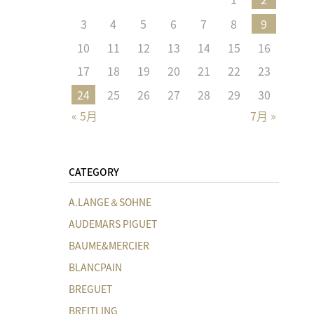
3
4
5
6
7
8
9
10
11
12
13
14
15
16
17
18
19
20
21
22
23
24
25
26
27
28
29
30
« 5月
7月 »
CATEGORY
A.LANGE＆SOHNE
AUDEMARS PIGUET
BAUME&MERCIER
BLANCPAIN
BREGUET
BREITLING