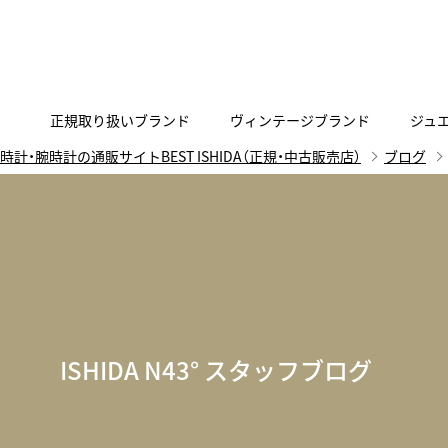
正規取り扱いブランド
ヴィンテージブランド
ジュ
時計・腕時計の通販サイトBEST ISHIDA（正規・中古販売店）
ブログ
A
B
C
D
E
F
G
代表メッセージ
お問い合わせ
YOUTUBE
正規取り扱いブラン
ISHIDA新宿
BEST VINTAGEについて
ニュースリリース
査定お申込み
Accurate Form
ACCU
FACEBOOK
アキュレイトフォルム
アキュトロ
ラグジュアリーウォッチ
TimeVallée ISHIDA Azabudai Hills
ANGEL CLOVER
Angel
ウォッチ
エンジェルクローバー
エンジェル
LINE
スマートウォッチ
ISHIDA N43° スタッフブログ
ブライトリング ブティック GINZA SIX
ASTRON
ATTE
ジュエリー
アストロン
アテッサ