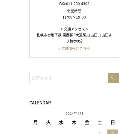
FAX:011-200-4302
営業時間
11：00～19：00
＜交通アクセス＞
札幌市営地下鉄 東西線「大通駅」2出口、3出口よ
り徒歩0分
» 店舗情報はこちら
検
検
索
索:
CALENDAR
2024年6月
月
火
水
木
金
土
日
1
2