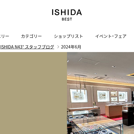
エリー
カテゴリー
ショップリスト
イベント・フェア
ISHIDA N43° スタッフブログ
2024年6月
H
I
J
K
L
M
N
O
P
ご来店の予約
会社概要
オンライン相談
サービス
ド
BLOG
ISHIDA表参道
買取り・下取り・委託サービスについて
検索
採用情報
TRON
amazfit
X
ン
アマズフィット
ISHIDA SPECIAL EDITION
I
ヴィンテージブランド一覧はこちら
Luxury Time Lounge
 Heart
ARMINSTROM
デザイナーズ家電
い
ハート
アーミンシュトローム
日用品
i
IWC 表参道ブティック
SA
その他