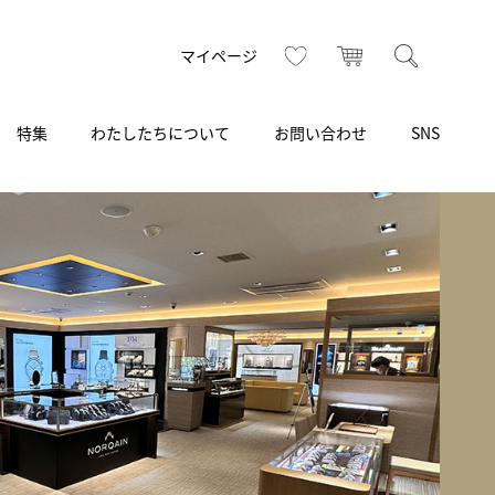
お気に入り
カート
検索
マイページ
特集
わたしたちについて
お問い合わせ
SNS
R
S
T
U
V
W
X
Z
買取り・下取り・委託サービス
CSR
ヴィンテージブランド
INSTAGRAM
ISHIDA N43°（札幌）
AMIDA
TikTok
アミダ
SHIDA いいモノ Selection
ブライトリング ブティック 銀座
Arnold & Son
いモノ Gift selection
アーノルド＆サン
.s.d.(アイエスディー)
BEST VINTAGE
新宿