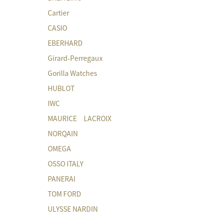
Cartier
CASIO
EBERHARD
Girard-Perregaux
Gorilla Watches
HUBLOT
IWC
MAURICE LACROIX
NORQAIN
OMEGA
OSSO ITALY
PANERAI
TOM FORD
ULYSSE NARDIN