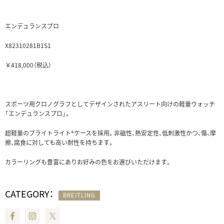
エンデュランスプロ
X82310281B1S1
￥418,000（税込）
スポーツ用クロノグラフとしてデザインされたアスリート向けの軽量ウォッチ
「エンデュランスプロ」。
超軽量のブライトライト®ケースを採用。非磁性、熱安定性、低刺激性かつ、傷、摩
擦、腐食に対しても高い耐性を持ちます。
カラーリングも豊富にありお好みの色をお選びいただけます。
CATEGORY：
BREITLING
Facebook
Instagram
Twitter