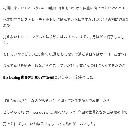
札幌に来てからというもの、順調に増加しつづける体重に歯止めをかけるべく、
休業期間中はストレッチと筋トレに励んでいた私ですが、しんどさの割に減量効
果の
見えないトレーニングはやはり私にはムリで、およそ2ヶ月ほどで終了しまし
た。
そして、「やっぱり、ただ食べて、運動もしないで過ごす日々はサイコーだぜ～」
なんて幸せを噛みしめながら過ごしていた7月初旬に私の目に入ってきたのが、
[
]というネット記事でした。
Fit Boxing 世界累計80万本販売
「Fit Boxing？？」「なんだろそれ？」と思って記事を読んでみましたら、
どうやらそれはNintendoSwitch用のソフトで、今回の世界的な外出制限の中で
売上を伸ばした、いわゆるフィットネス系のゲームでした。