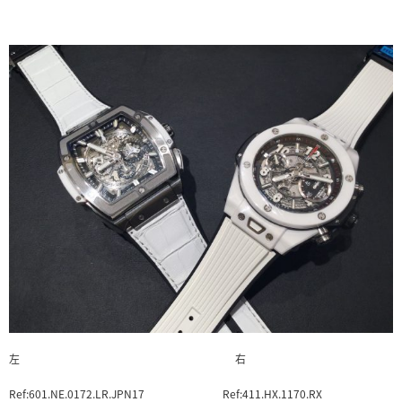
左 右
Ref:601.NE.0172.LR.JPN17 Ref:411.HX.1170.RX