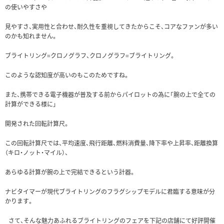
の使いやすさや
見やすさ、実用性と合わせ、耐久性を重視してきたからこそ、コアなファンが多い
のかも知れません。
ブライトリング=クロノグラフ、クロノグラフ=ブライトリング。
このような認知度が高いのもこのためですね。
また、携帯できる電子機器が普及する前からパイロットの為に「腕の上で全ての
計算ができる様に」
開発された回転計算尺。
この回転計算尺では、平均速度、飛行距離、燃料消費量、降下率や上昇率、距離換算
（キロ・ノット・マイル）、
あらゆる計算が腕の上で完結できるという計器。
ナビタイマーが現代ブライトリングのフラグシップモデルに君臨する意味が分
かります。
さて、そんな魅力あふれるブライトリングのフェアを下記の店舗にて好評開催