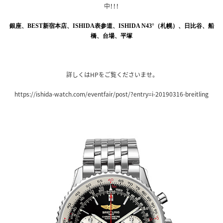
中！！！
銀座、BEST新宿本店、ISHIDA表参道、ISHIDA N43°（札幌）、日比谷、船
橋、台場、平塚
詳しくはHPをご覧くださいませ。
https://ishida-watch.com/eventfair/post/?entry=i-20190316-breitling